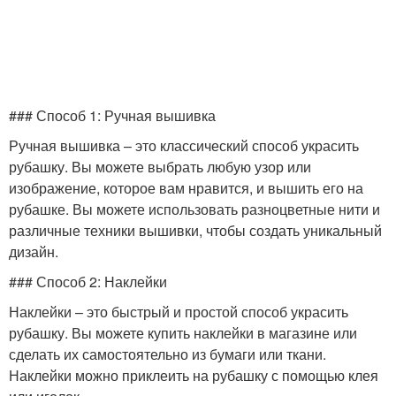
Рубашка с воротником-
Рубашка с воротником-
пластроном
пиджаком
### Способ 1: Ручная вышивка
Рубашки с различными
Рубашки для создания
Ручная вышивка – это классический способ украсить
нарядами
рубашку. Вы можете выбрать любую узор или
изображение, которое вам нравится, и вышить его на
рубашке. Вы можете использовать разноцветные нити и
различные техники вышивки, чтобы создать уникальный
Ткани для рубашек
Модные рубашки
дизайн.
### Способ 2: Наклейки
Наклейки – это быстрый и простой способ украсить
рубашку. Вы можете купить наклейки в магазине или
Рубашки в клетку
Клетчатая рубашка
сделать их самостоятельно из бумаги или ткани.
Наклейки можно приклеить на рубашку с помощью клея