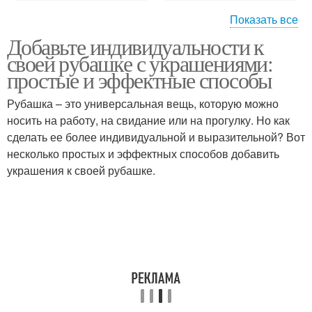
Показать все
Добавьте индивидуальности к
Длинная рубашка
Женская рубашка
своей рубашке с украшениями:
простые и эффектные способы
Рубашка – это универсальная вещь, которую можно
Рубашка для
носить на работу, на свидание или на прогулку. Но как
Стильные рубашки
обновления
сделать ее более индивидуальной и выразительной? Вот
несколько простых и эффектных способов добавить
украшения к своей рубашке.
Рубашка с воротником-
Классическая рубашка
плато
Рубашка с воротником-
Рубашка с воротником-
бабочкой
реверсом