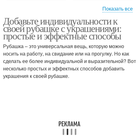
Показать все
Добавьте индивидуальности к
Длинная рубашка
Необычные украшения
своей рубашке с украшениями:
простые и эффектные способы
Рубашка – это универсальная вещь, которую можно
носить на работу, на свидание или на прогулку. Но как
Кружевное украшение
Украшение для рубашки
сделать ее более индивидуальной и выразительной? Вот
несколько простых и эффектных способов добавить
украшения к своей рубашке.
Рубашка для кружева
Кружево для рубашки
Орнамент для
Кружевные украшения
кружевного украшения