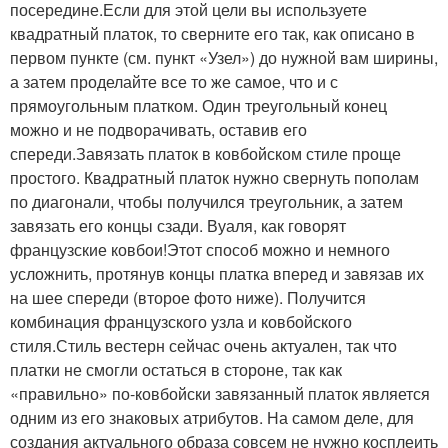
посередине.Если для этой цели вы используете
квадратный платок, то сверните его так, как описано в
первом пункте (см. пункт «Узел») до нужной вам ширины,
а затем проделайте все то же самое, что и с
прямоугольным платком. Один треугольный конец
можно и не подворачивать, оставив его
спереди.Завязать платок в ковбойском стиле проще
простого. Квадратный платок нужно свернуть пополам
по диагонали, чтобы получился треугольник, а затем
завязать его концы сзади. Вуаля, как говорят
французские ковбои!Этот способ можно и немного
усложнить, протянув концы платка вперед и завязав их
на шее спереди (второе фото ниже). Получится
комбинация французского узла и ковбойского
стиля.Стиль вестерн сейчас очень актуален, так что
платки не смогли остаться в стороне, так как
«правильно» по-ковбойски завязанный платок является
одним из его знаковых атрибутов. На самом деле, для
создания актуального образа совсем не нужно косплеить