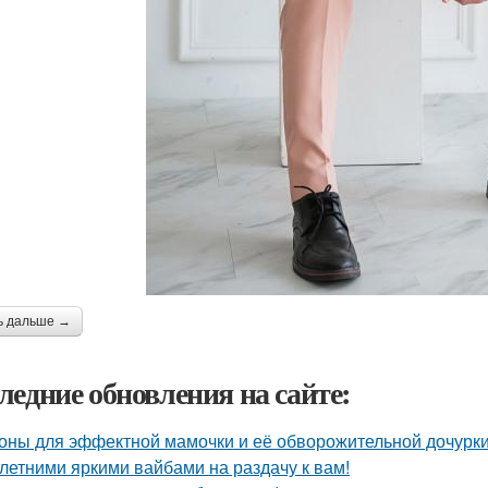
ь дальше →
ледние обновления на сайте:
оны для эффектной мамочки и её обворожительной дочурки
 летними яркими вайбами на раздачу к вам!