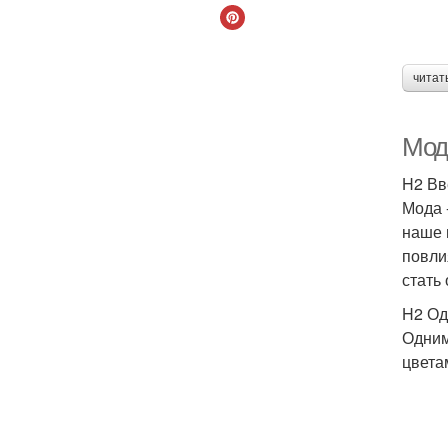
читат
Мод
H2 Вв
Мода 
наше 
повли
стать
H2 Од
Одним
цвета