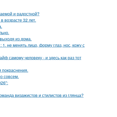
ваемой и радостной?
в возрасте 32 лет.
а.
льно.
выходя из дома.
. не менять лицо, форму глаз, нос, кожу с
йф самому человеку - и здесь как раз тот
и покраснения.
о совсем.
26":
оманда визажистов и стилистов из глянца?