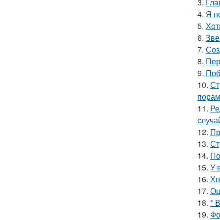
3.
Гла
4.
Я н
5.
Хот
6.
Зве
7.
Соз
8.
Пер
9.
Поб
10.
Ст
порам
11.
Ре
случа
12.
Пр
13.
Ст
14.
По
15.
У 
16.
Хо
17.
Ош
18.
* 
19.
Фо