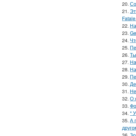
20.
Со
21.
Эт
Fatale
22.
На
23.
Ge
24.
Чт
25.
Пе
26.
Ты
27.
Ha
28.
На
29.
Пе
30.
Де
31.
Не
32.
О 
33.
Фо
34.
* 
35.
А 
друго
36.
Зо