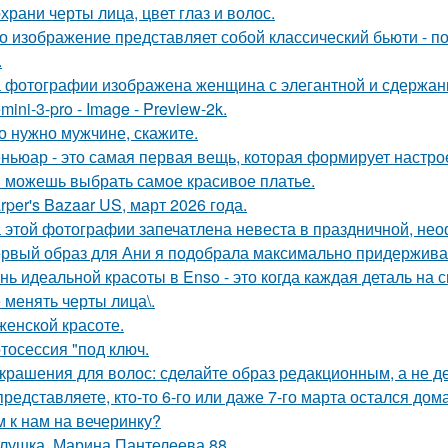
храни черты лица, цвет глаз и волос.
о изображение представляет собой классический бьюти - 
.
 фотографии изображена женщина с элегантной и сдержан
mini-3-pro - Image - Preview-2k.
о нужно мужчине, скажите.
ньюар - это самая первая вещь, которая формирует настрое
 можешь выбрать самое красивое платье.
rper's Bazaar US, март 2026 года.
 этой фотографии запечатлена невеста в праздничной, не
рвый образ для Ани я подобрала максимально придерживая
нь идеальной красоты в Enso - это когда каждая деталь на 
 менять черты лица\.
женской красоте.
тосессия "под ключ.
Украшения для волос: сделайте образ редакционным, а не де
представляете, кто-то 6-го или даже 7-го марта остался дом
м к нам на вечеринку?
лушка. Марина Пантелеева 88.