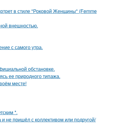
портрет в стиле "Роковой Женщины" (Femme
ной внешностью.
ние с самого утра.
официальной обстановке.
сь ее природного типажа.
своём месте!
тским *.
а и не пришёл с коллективом или подругой/