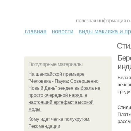
полезная информация о 
главная
новости
виды макияжа и пр
Сти
Бер
Популярные материалы
инд
На шанхайской премьере
Белая
"Человека - Паука: Совершенно
вечер
Новый День" зендея выбрала не
среди
просто очередной наряд, а
настоящий артефакт высокой
Стили
моды.
Платк
Кому идет челка полукругом.
рассм
Рекомендации