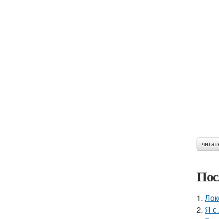
читат
Пос
1.
Лок
2.
Я с