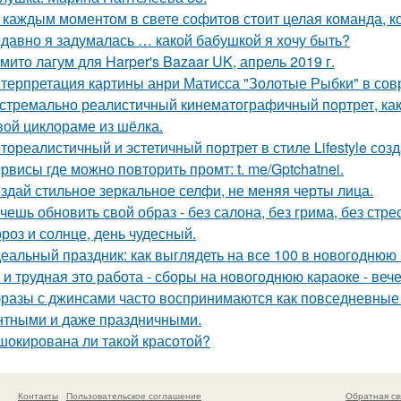
 каждым моментом в свете софитов стоит целая команда, ко
давно я задумалась … какой бабушкой я хочу быть?
мито лагум для Harper's Bazaar UK, апрель 2019 г.
терпретация картины анри Матисса "Золотые Рыбки" в сов
стремально реалистичный кинематографичный портрет, как 
вой циклораме из шёлка.
тореалистичный и эстетичный портрет в стиле Lifestyle созд
рвисы где можно повторить промт: t. me/Gptchatnei.
здай стильное зеркальное селфи, не меняя черты лица.
чешь обновить свой образ - без салона, без грима, без стре
роз и солнце, день чудесный.
еальный праздник: как выглядеть на все 100 в новогоднюю 
 и трудная это работа - сборы на новогоднюю караоке - веч
разы с джинсами часто воспринимаются как повседневные 
нтными и даже праздничными.
шокирована ли такой красотой?
Контакты
Пользовательское соглашение
Обратная св