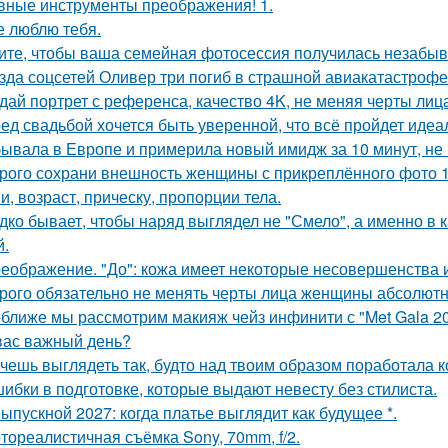
вные инструменты преображения! 1.
е люблю тебя.
ите, чтобы ваша семейная фотосессия получилась незабы
зда соцсетей Оливер три погиб в страшной авиакатастрофе 
дай портрет с референса, качество 4K, не меняя черты лиц
ед свадьбой хочется быть уверенной, что всё пройдет идеа
ывала в Европе и примерила новый имидж за 10 минут, не 
рого сохрани внешность женщины с прикреплённого фото 1: 1
и, возраст, прическу, пропорции тела.
дко бывает, чтобы наряд выглядел не "Смело", а именно в ка
й.
еображение. "До": кожа имеет некоторые несовершенства 
рого обязательно не менять черты лица женщины абсолютн
ближе мы рассмотрим макияж чейз инфинити с "Met Gala 20
вас важный день?
чешь выглядеть так, будто над твоим образом поработала к
ибки в подготовке, которые выдают невесту без стилиста.
Выпускной 2027: когда платье выглядит как будущее *.
тореалистичная съёмка Sony, 70mm, f/2.