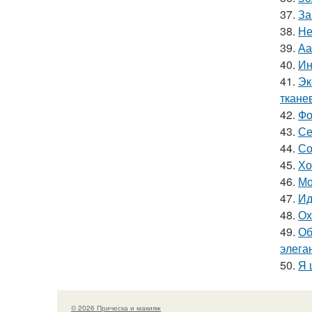
37.
За
38.
Не
39.
Аа
40.
Ин
41.
Эк
ткане
42.
Фо
43.
Се
44.
Со
45.
Хо
46.
Мо
47.
Ид
48.
Ох
49.
Об
элега
50.
Я 
© 2026 Прическа и макияж