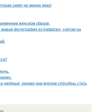
торая сияет не менее ярко!
ременном женском образе.
живая фотография из Instagram, снятая на
ай.
сса?
ночь.
еринку.
и удобные, однако они вполне способны стать
язь