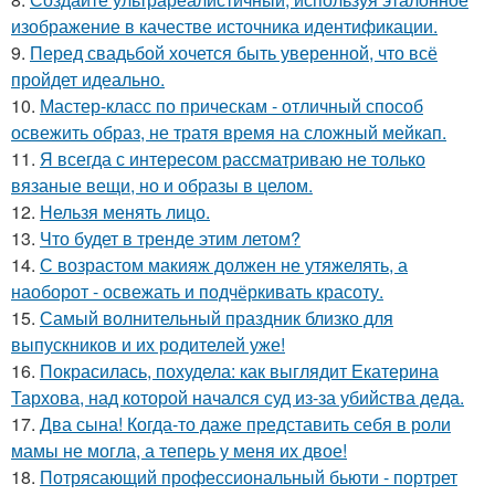
изображение в качестве источника идентификации.
9.
Перед свадьбой хочется быть уверенной, что всё
пройдет идеально.
10.
Мастер-класс по прическам - отличный способ
освежить образ, не тратя время на сложный мейкап.
11.
Я всегда с интересом рассматриваю не только
вязаные вещи, но и образы в целом.
12.
Нельзя менять лицо.
13.
Что будет в тренде этим летом?
14.
С возрастом макияж должен не утяжелять, а
наоборот - освежать и подчёркивать красоту.
15.
Самый волнительный праздник близко для
выпускников и их родителей уже!
16.
Покрасилась, похудела: как выглядит Екатерина
Тархова, над которой начался суд из-за убийства деда.
17.
Два сына! Когда-то даже представить себя в роли
мамы не могла, а теперь у меня их двое!
18.
Потрясающий профессиональный бьюти - портрет