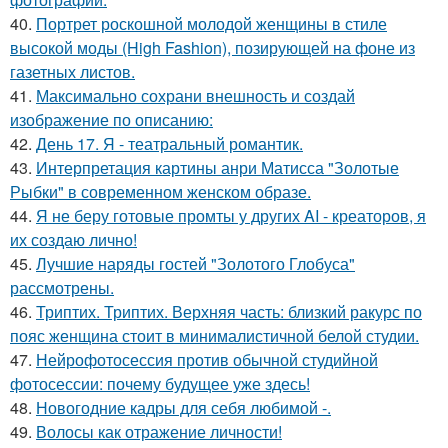
40.
Портрет роскошной молодой женщины в стиле
высокой моды (High Fashion), позирующей на фоне из
газетных листов.
41.
Максимально сохрани внешность и создай
изображение по описанию:
42.
День 17. Я - театральный романтик.
43.
Интерпретация картины анри Матисса "Золотые
Рыбки" в современном женском образе.
44.
Я не беру готовые промты у других AI - креаторов, я
их создаю лично!
45.
Лучшие наряды гостей "Золотого Глобуса"
рассмотрены.
46.
Триптих. Триптих. Верхняя часть: близкий ракурс по
пояс женщина стоит в минималистичной белой студии.
47.
Нейрофотосессия против обычной студийной
фотосессии: почему будущее уже здесь!
48.
Новогодние кадры для себя любимой -.
49.
Волосы как отражение личности!