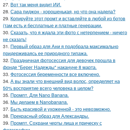
27.
Вот так меня видит ИИ.
28.
Сара пиджон - хорошенькая, но что она надела?
29.
Копируйте этот промт и вставляйте в любой из ботов
(там есть и бесплатные и платные генерации.
30.
Сказать, что я ждала эти фото с нетерпением - ничего
не сказать!
31.
Первый образ для Ани я подобрала максимально
придерживаясь ее природного типажа.
32.
Праздничная фотосессия для девочек прошла в
фонде "Берег Надежды" накануне 8 марта.
33.
Фотосессия беременности все включено.
34.
А вы знали что внешний вид волос, определяет на
50% восприятие всего человека в целом?
35.
Промпт. Для Nano Banana.
36.
Мы делаем в Nanobanana.
37.
Быть красивой и ухоженной - это невозможно.
38.
Прекрасный образ для Александры.
39.
Промпт. Сохрани черты лица и прическу с
фотографии.