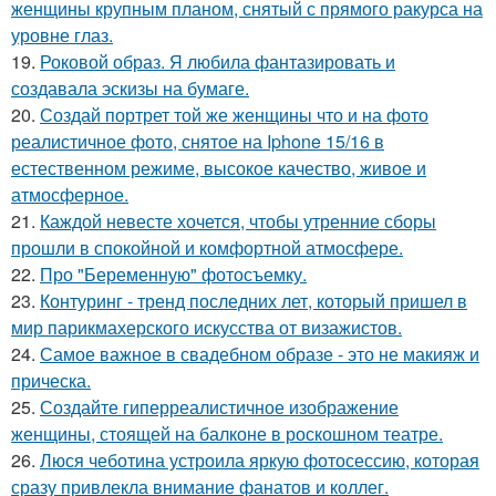
женщины крупным планом, снятый с прямого ракурса на
уровне глаз.
19.
Роковой образ. Я любила фантазировать и
создавала эскизы на бумаге.
20.
Создай портрет той же женщины что и на фото
реалистичное фото, снятое на Iphone 15/16 в
естественном режиме, высокое качество, живое и
атмосферное.
21.
Каждой невесте хочется, чтобы утренние сборы
прошли в спокойной и комфортной атмосфере.
22.
Про "Беременную" фотосъемку.
23.
Контуринг - тренд последних лет, который пришел в
мир парикмахерского искусства от визажистов.
24.
Самое важное в свадебном образе - это не макияж и
прическа.
25.
Создайте гиперреалистичное изображение
женщины, стоящей на балконе в роскошном театре.
26.
Люся чеботина устроила яркую фотосессию, которая
сразу привлекла внимание фанатов и коллег.