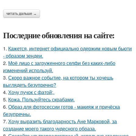
читать дальше →
Последние обновления на сайте:
1.
Кажется, интернет официально одержим новым бьюти
- образом зендеи.
2.
Моё лицо с загруженного селфи без каких-либо
изменений используй.
3.
Скоро важное событие, на котором ты хочешь
выглядеть безупречно?
4.
Хочу пучок с фатой;.
5.
Кожа. Пользуйтесь скрабами.
6.
Образ для фотосессии готов - макияж и причёска
безупречны.
7.
Хочу выразить благодарность Ане Марковой, за
создание моего такого чудесного образа.
8.
Создайте ультрареалистичный, используя эталонное