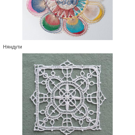
Няндути