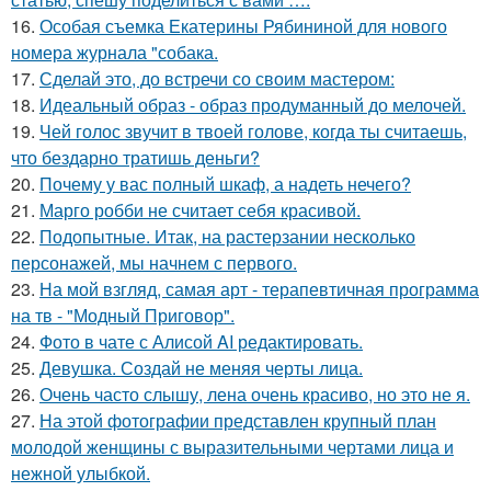
16.
Особая съемка Екатерины Рябининой для нового
номера журнала "собака.
17.
Сделай это, до встречи со своим мастером:
18.
Идеальный образ - образ продуманный до мелочей.
19.
Чей голос звучит в твоей голове, когда ты считаешь,
что бездарно тратишь деньги?
20.
Почему у вас полный шкаф, а надеть нечего?
21.
Марго робби не считает себя красивой.
22.
Подопытные. Итак, на растерзании несколько
персонажей, мы начнем с первого.
23.
На мой взгляд, самая арт - терапевтичная программа
на тв - "Модный Приговор".
24.
Фото в чате с Алисой AI редактировать.
25.
Девушка. Создай не меняя черты лица.
26.
Очень часто слышу, лена очень красиво, но это не я.
27.
На этой фотографии представлен крупный план
молодой женщины с выразительными чертами лица и
нежной улыбкой.