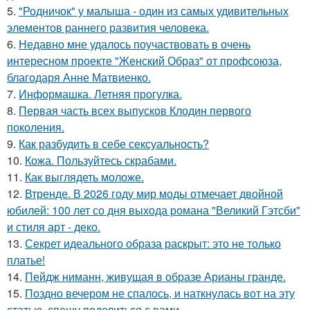
5.
"Родничок" у малыша - один из самых удивительных
элементов раннего развития человека.
6.
Недавно мне удалось поучаствовать в очень
интересном проекте "Женский Образ" от профсоюза,
благодаря Анне Матвиенко.
7.
Информашка. Летняя прогулка.
8.
Первая часть всех выпусков Клодин первого
поколения.
9.
Как разбудить в себе сексуальность?
10.
Кожа. Пользуйтесь скрабами.
11.
Как выглядеть моложе.
12.
Втренде. В 2026 году мир моды отмечает двойной
юбилей: 100 лет со дня выхода романа "Великий Гэтсби"
и стиля арт - деко.
13.
Секрет идеального образа раскрыт: это не только
платье!
14.
Пейдж ниманн, живущая в образе Арианы гранде.
15.
Поздно вечером не спалось, и наткнулась вот на эту
статью, спешу поделиться с вами ….