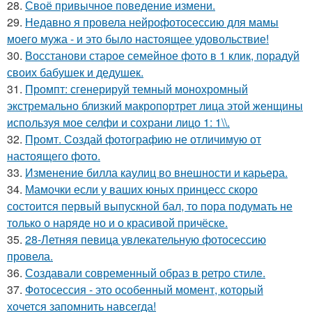
28.
Своё привычное поведение измени.
29.
Недавно я провела нейрофотосессию для мамы
моего мужа - и это было настоящее удовольствие!
30.
Восстанови старое семейное фото в 1 клик, порадуй
своих бабушек и дедушек.
31.
Промпт: сгенерируй темный монохромный
экстремально близкий макропортрет лица этой женщины
используя мое селфи и сохрани лицо 1: 1\\.
32.
Промт. Создай фотографию не отличимую от
настоящего фото.
33.
Изменение билла каулиц во внешности и карьера.
34.
Мамочки если у ваших юных принцесс скоро
состоится первый выпускной бал, то пора подумать не
только о наряде но и о красивой причёске.
35.
28-Летняя певица увлекательную фотосессию
провела.
36.
Создавали современный образ в ретро стиле.
37.
Фотосессия - это особенный момент, который
хочется запомнить навсегда!