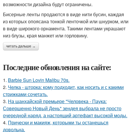
возможности дизайна будут ограничены.
Бисерные ленты продаются в виде нити бусин, каждая
из которых опоясана тонкой ленточкой или шнурком, или
в виде широкого орнамента. Такими лентами украшают
низ блузы, края манжет или горловину.
читать дальше →
Последние обновления на сайте:
1.
Barbie Sun Lovin Malibu 70s.
2.
Челка - шторка: кому подходит, как носить и с какими
стрижками сочетать.
3.
На шанхайской премьере "Человека - Паука:
Совершенно Новый День" зендея выбрала не просто
очередной наряд, а настоящий артефакт высокой моды.
4.
Прически и макияж, которыми ты останешься
довольна.