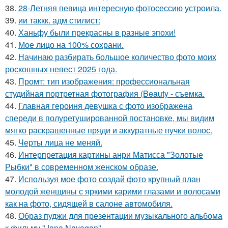
38.
28-Летняя певица интересную фотосессию устроила.
39.
ии таккк. адм стилист:
40.
Ханьфу были прекрасны в разные эпохи!
41.
Мое лицо на 100% сохрани.
42.
Начинаю разбирать большое количество фото моих
роскошных невест 2025 года.
43.
Промт: тип изображения: профессиональная
студийная портретная фотография (Beauty - съемка.
44.
Главная героиня девушка с фото изображена
спереди в полуретушированной постановке, мы видим
мягко раскрашенные пряди и аккуратные пучки волос.
45.
Черты лица не меняй.
46.
Интерпретация картины анри Матисса "Золотые
Рыбки" в современном женском образе.
47.
Используя мое фото создай фото крупный план
молодой женщины с яркими карими глазами и волосами
как на фото, сидящей в салоне автомобиля.
48.
Образ пуджи для презентации музыкального альбома
к фильму "Jana Nayagan".