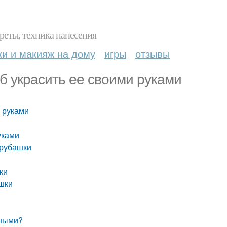
реты, техника нанесения
ки и макияж на дому
игры
отзывы
б украсить ее своими руками
и руками
уками
 рубашки
ки
ашки
тными?