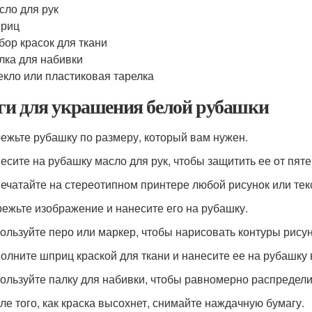
сло для рук
риц
бор красок для ткани
лка для набивки
екло или пластиковая тарелка
и для украшения белой рубашки
режьте рубашку по размеру, который вам нужен.
несите на рубашку масло для рук, чтобы защитить ее от пяте
печатайте на стереотипном принтере любой рисунок или текс
режьте изображение и нанесите его на рубашку.
пользуйте перо или маркер, чтобы нарисовать контуры рису
полните шприц краской для ткани и нанесите ее на рубашку 
пользуйте палку для набивки, чтобы равномерно распредели
сле того, как краска высохнет, снимайте наждачную бумагу.