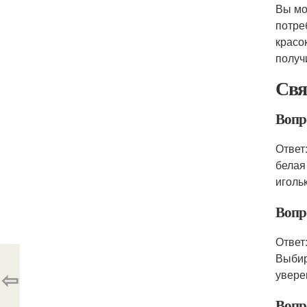
Вы мо
потре
красо
получ
Свя
Вопр
Ответ
белая
иголь
Вопр
Ответ
Выбир
⇦
увере
Вопр