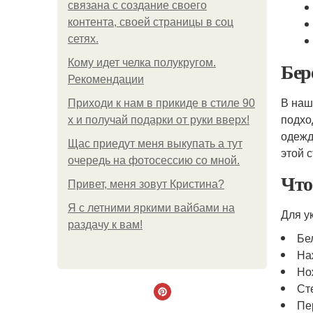
связана с создание своего
контента, своей страницы в соц
сетях.
Кому идет челка полукругом.
Бер
Рекомендации
В наш
Приходи к нам в прикиде в стиле 90
подхо
х и получай подарки от руки вверх!
одежд
Щас приедут меня выкупать а тут
этой 
очередь на фотосессию со мной.
Что
Привет, меня зовут Кристина?
Я с летними яркими вайбами на
Для у
раздачу к вам!
Бе
На
Но
Ст
Пе