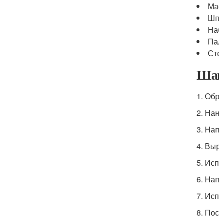
Ма
Шп
На
Па
Ст
Шаг
1. Об
2. На
3. На
4. Вы
5. Ис
6. На
7. Ис
8. По