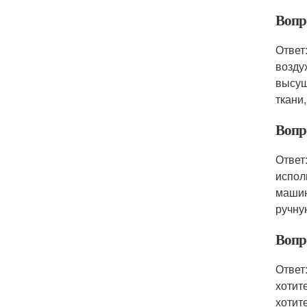
Вопр
Ответ
возду
высуш
ткани
Вопр
Ответ
испол
машин
ручну
Вопр
Ответ
хотит
хотит