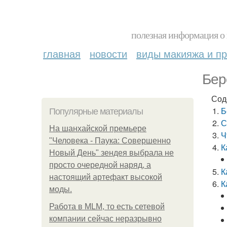
полезная информация о 
главная
новости
виды макияжа и пр
Бер
Сод
Б
Популярные материалы
С
На шанхайской премьере
Ч
"Человека - Паука: Совершенно
К
Новый День" зендея выбрала не
просто очередной наряд, а
К
настоящий артефакт высокой
К
моды.
Работа в MLM, то есть сетевой
компании сейчас неразрывно