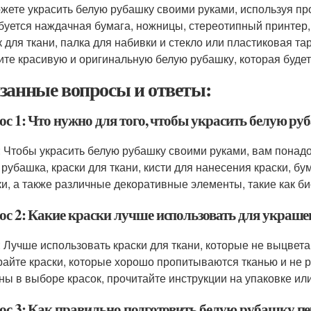
жете украсить белую рубашку своими руками, используя про
буется наждачная бумага, ножницы, стереотипный принтер, 
к для ткани, палка для набивки и стекло или пластиковая т
ите красивую и оригинальную белую рубашку, которая будет
занные вопросы и ответы:
ос 1: Что нужно для того, чтобы украсить белую р
: Чтобы украсить белую рубашку своими руками, вам пона
 рубашка, краски для ткани, кисти для нанесения краски, бу
ки, а также различные декоративные элементы, такие как бис
ос 2: Какие краски лучше использовать для украш
: Лучше использовать краски для ткани, которые не выцвет
айте краски, которые хорошо пропитываются тканью и не 
ны в выборе красок, прочитайте инструкции на упаковке или
ос 3: Как правильно подготовить белую рубашку пе