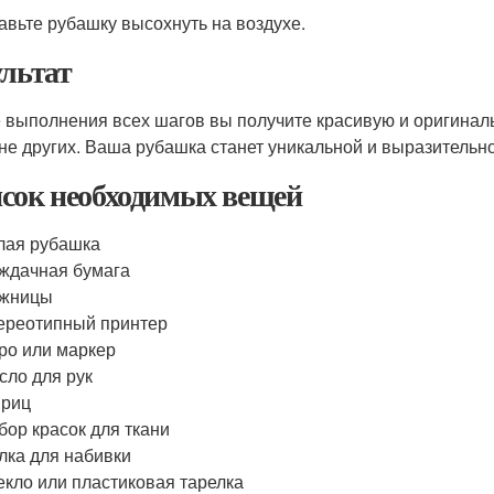
тавьте рубашку высохнуть на воздухе.
ультат
 выполнения всех шагов вы получите красивую и оригиналь
не других. Ваша рубашка станет уникальной и выразительной
сок необходимых вещей
лая рубашка
ждачная бумага
жницы
ереотипный принтер
ро или маркер
сло для рук
риц
бор красок для ткани
лка для набивки
екло или пластиковая тарелка