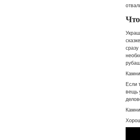
отвал
Что
Украш
сказк
сразу
необх
рубаш
Камни
Если 
вещь 
делов
Камни
Хорош