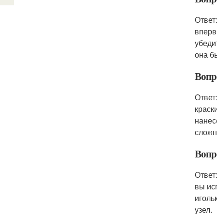
Ответ
вперв
убеди
она б
Вопр
Ответ
краск
нанес
сложн
Вопр
Ответ
вы ис
иголь
узел.