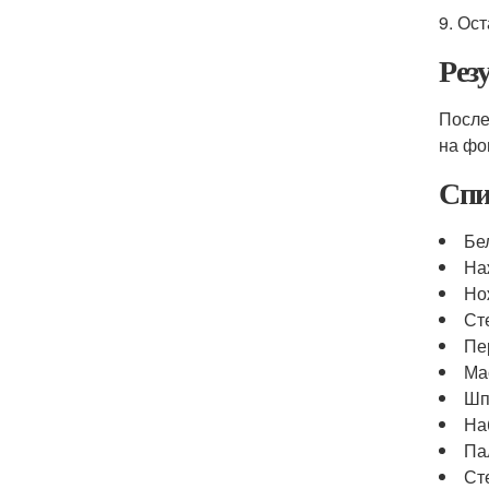
9. Ос
Рез
После
на фо
Спи
Бе
На
Но
Ст
Пе
Ма
Шп
На
Па
Ст