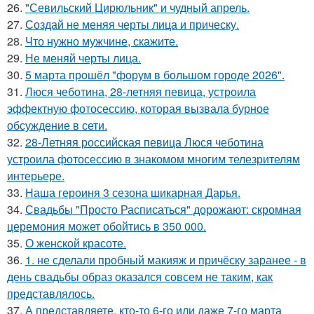
26.
"Севильский Цирюльник" и чудный апрель.
27.
Создай не меняя черты лица и прическу.
28.
Что нужно мужчине, скажите.
29.
Не меняй черты лица.
30.
5 марта прошёл "форум в большом городе 2026".
31.
Люся чеботина, 28-летняя певица, устроила
эффектную фотосессию, которая вызвала бурное
обсуждение в сети.
32.
28-Летняя российская певица Люся чеботина
устроила фотосессию в знакомом многим телезрителям
интерьере.
33.
Наша героиня 3 сезона шикарная Дарья.
34.
Свадьбы "Просто Расписаться" дорожают: скромная
церемония может обойтись в 350 000.
35.
О женской красоте.
36.
1. не сделали пробный макияж и причёску заранее - в
день свадьбы образ оказался совсем не таким, как
представлялось.
37.
А представляете, кто-то 6-го или даже 7-го марта