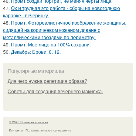
46.
Промт создай портрет, не меняя черты лица.
47.
Ох и трудная это работа - сборы на новогоднюю
караоке - вечеринку.
48.
Промт. Фотореалистичное изображение женщины,
сидящей на коричневом кожаном диване с
металлическими гвоздями по периметру.
49.
Промт. Мое лицо на 100% сохрани.
50.
Декабрь: Брови: 8. 12.
Популярные материалы
Для чего нужна репетиция образа?
Советы для создания вечернего макияжа.
© 2026 Прическа и макияж
Контакты
Пользовательское соглашение