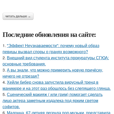
читать дальше →
Последние обновления на сайте:
1.
"Эффект Неузнаваемости": почему новый образ
певицы вызвал споры о гранях возможного?
2.
Внешний вид студента института прокуратуры СГЮА:
основные требования.
3.
А вы знали, что можно примерить новую причёску,
ничего не отрезая?
4.
Хейли бибер снова запустила вирусный тренд в
маникюре и на этот раз обошлось без слепящего глянца.
5.
Сценический макияж ( или грим) помогает сделать
лицо актера заметным издалека под ярким светом
софитов.
6.
Мадонна, 67-летняя легенда поп-музыки, представила