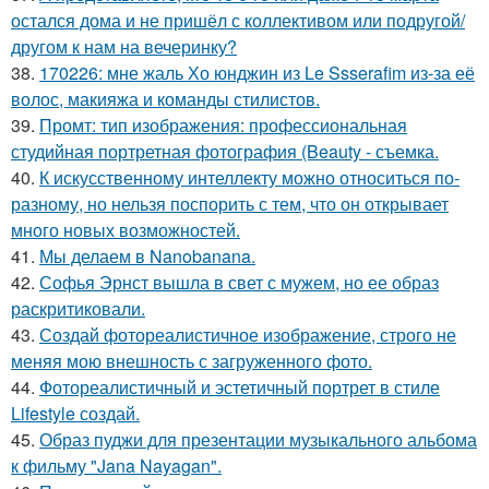
остался дома и не пришёл с коллективом или подругой/
другом к нам на вечеринку?
38.
170226: мне жаль Хо юнджин из Le Ssserafim из-за её
волос, макияжа и команды стилистов.
39.
Промт: тип изображения: профессиональная
студийная портретная фотография (Beauty - съемка.
40.
К искусственному интеллекту можно относиться по-
разному, но нельзя поспорить с тем, что он открывает
много новых возможностей.
41.
Мы делаем в Nanobanana.
42.
Софья Эрнст вышла в свет с мужем, но ее образ
раскритиковали.
43.
Создай фотореалистичное изображение, строго не
меняя мою внешность с загруженного фото.
44.
Фотореалистичный и эстетичный портрет в стиле
Lifestyle создай.
45.
Образ пуджи для презентации музыкального альбома
к фильму "Jana Nayagan".