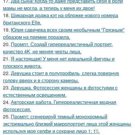
17.
Два сына! Когда-то даже представить себя в роли
мамы не могла, а теперь у меня их двое!
18.
Шикарная доджа кэт на обложке нового номера
британского Elle.
19.
Юлия савичева всех своим необычным "Грязным"
образом на премии поразила.
20.
Промпт. Создай гиперреалистичный портрет,
качество 4K, не меняя черты лица.
21.
Я настоящая! У меня нет идеальной фигуры и
плоского живота.
22.
Девушка стоит в полупрофиль, слегка повернув
голову вверх и в сторону камеры.
23.
Девушка. Фотосессия женщины в фотостудии c
естественным освещением.
24.
Авторская работа. Гиперреалистичная модная
фотосессия.
25.
Промпт: сгенерируй темный монохромный
экстремально близкий макропортрет лица этой женщины
используя мое селфи и сохрани лицо 1: 1\\.