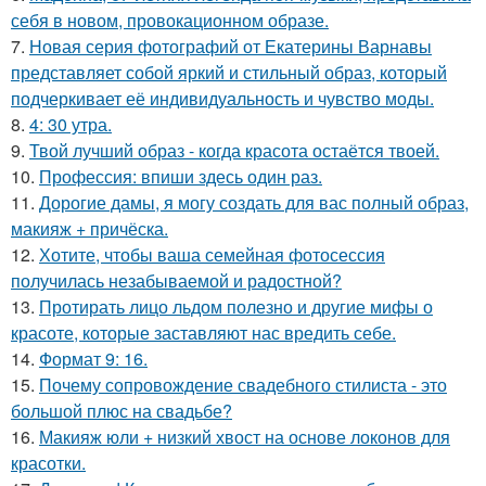
себя в новом, провокационном образе.
7.
Новая серия фотографий от Екатерины Варнавы
представляет собой яркий и стильный образ, который
подчеркивает её индивидуальность и чувство моды.
8.
4: 30 утра.
9.
Твой лучший образ - когда красота остаётся твоей.
10.
Профессия: впиши здесь один раз.
11.
Дорогие дамы, я могу создать для вас полный образ,
макияж + причёска.
12.
Хотите, чтобы ваша семейная фотосессия
получилась незабываемой и радостной?
13.
Протирать лицо льдом полезно и другие мифы о
красоте, которые заставляют нас вредить себе.
14.
Формат 9: 16.
15.
Почему сопровождение свадебного стилиста - это
большой плюс на свадьбе?
16.
Макияж юли + низкий хвост на основе локонов для
красотки.