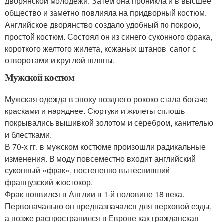
дворянской молодежи. Затем она проникла и в высшее
общество и заметно повлияла на придворный костюм.
Английское дворянство создало удобный по покрою,
простой костюм. Состоял он из синего суконного фрака,
короткого желтого жилета, кожаных штанов, сапог с
отворотами и круглой шляпы.
Мужской костюм
Мужская одежда в эпоху позднего рококо стала богаче
красками и наряднее. Сюртуки и жилеты сплошь
покрывались вышивкой золотом и серебром, канителью
и блестками.
В 70-х гг. в мужском костюме произошли радикальные
изменения. В моду повсеместно входит английский
суконный «фрак», постепенно вытеснивший
французский жюстокор.
Фрак появился в Англии в 1-й половине 18 века.
Первоначально он предназначался для верховой езды,
а позже распространился в Европе как гражданская