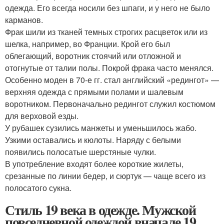
одежда. Его всегда носили без шпаги, и у него не было
карманов.
Фрак шили из тканей темных строгих расцветок или из
шелка, например, во Франции. Крой его был
облегающий, воротник стоячий или отложной и
отогнутые от талии полы. Покрой фрака часто менялся.
Особенно моден в 70-е гг. стал английский «редингот» —
верхняя одежда с прямыми полами и шалевым
воротником. Первоначально редингот служил костюмом
для верховой езды.
У рубашек сузились манжеты и уменьшилось жабо.
Узкими оставались и кюлоты. Наряду с белыми
появились полосатые шерстяные чулки.
В употребление входят более короткие жилеты,
срезанные по линии бедер, и сюртук — чаще всего из
полосатого сукна.
Стиль 19 века в одежде. Мужской
повседневной одеждой вначале 19