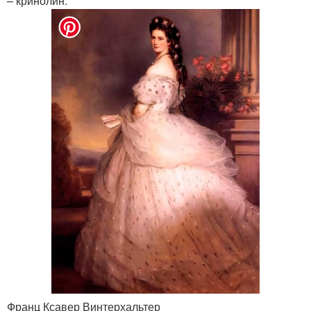
– кринолин.
Франц Ксавер Винтерхальтер