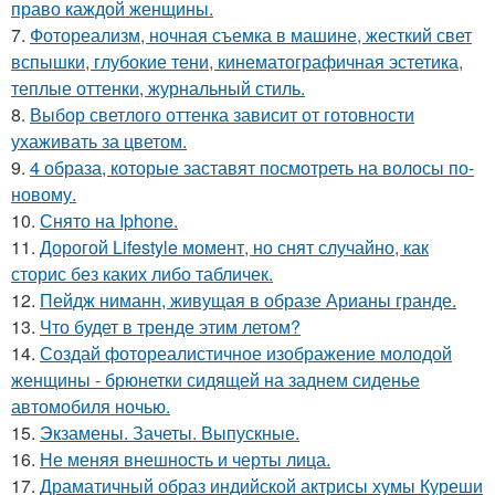
право каждой женщины.
7.
Фотореализм, ночная съемка в машине, жесткий свет
вспышки, глубокие тени, кинематографичная эстетика,
теплые оттенки, журнальный стиль.
8.
Выбор светлого оттенка зависит от готовности
ухаживать за цветом.
9.
4 образа, которые заставят посмотреть на волосы по-
новому.
10.
Снято на Iphone.
11.
Дорогой Lifestyle момент, но снят случайно, как
сторис без каких либо табличек.
12.
Пейдж ниманн, живущая в образе Арианы гранде.
13.
Что будет в тренде этим летом?
14.
Создай фотореалистичное изображение молодой
женщины - брюнетки сидящей на заднем сиденье
автомобиля ночью.
15.
Экзамены. Зачеты. Выпускные.
16.
Не меняя внешность и черты лица.
17.
Драматичный образ индийской актрисы хумы Куреши