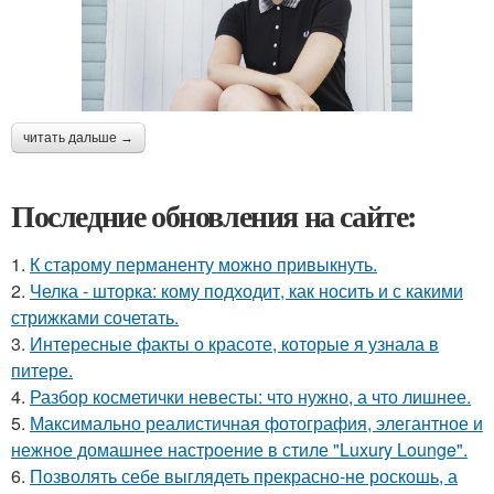
читать дальше →
Последние обновления на сайте:
1.
К старому перманенту можно привыкнуть.
2.
Челка - шторка: кому подходит, как носить и с какими
стрижками сочетать.
3.
Интересные факты о красоте, которые я узнала в
питере.
4.
Разбор косметички невесты: что нужно, а что лишнее.
5.
Максимально реалистичная фотография, элегантное и
нежное домашнее настроение в стиле "Luxury Lounge".
6.
Позволять себе выглядеть прекрасно-не роскошь, а