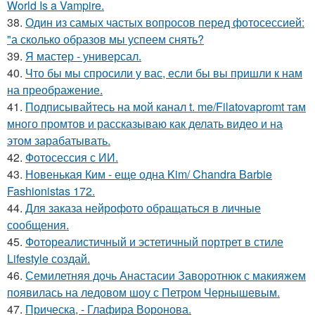
World Is a Vampire.
38.
Один из самых частых вопросов перед фотосессией:
"а сколько образов мы успеем снять?
39.
Я мастер - универсал.
40.
Что бы мы спросили у вас, если бы вы пришли к нам
на преображение.
41.
Подписывайтесь на мой канал t. me/Filatovapromt там
много промтов и рассказываю как делать видео и на
этом зарабатывать.
42.
Фотосессия с ИИ.
43.
Новенькая Ким - еще одна Kim/ Chandra Barbie
Fashionistas 172.
44.
Для заказа нейрофото обращаться в личные
сообщения.
45.
Фотореалистичный и эстетичный портрет в стиле
Lifestyle создай.
46.
Семилетняя дочь Анастасии Заворотнюк с макияжем
появилась на ледовом шоу с Петром Чернышевым.
47.
Прическа, - Глафира Воронова.