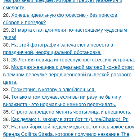
смелости.
28.
Хочешь идеальную фотосессию - без поисков,
сборов и поездок?
29.
21 марта стал для меня по-настоящему чудесным
днем!
30.
На этой фотографии запечатлена невеста в
праздничной, неофициальной обстановке.
31.
28-Летняя певица интересную фотосессию устроила.
32.
Молодая женщина с идеальной матовой кожей стоит
в темном переулке перед неоновой вывеской розового
цвета.
33.
Геометрия, в которую влюбляешься.
34.
Только в том случае, если вы ни разу не были у
визажиста - это нормально немного переживать.
35.
Строго запрещено менять черты лица и внешность.
36.
Как делаю: 1. захожу в этот бот тг (t. me/Chatgpt_Pr.
37.
На нью-йоркской неделе моды состоялось яркое шоу
бренда Collina Strada, которое получило название The