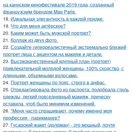
на каннском кинофестивале 2019 года, созданный
французским брендом Mae Paris.
18.
Идеальная элегантность в каждой прядке.
19.
Что для меня актёрское?
20.
Каким может быть мужской портрет?
21.
Коллаж из двух фото.
22.
Создайте гиперреалистичный экстремально близкий
портрет лица с акцентом на макияж и детали.
23.
Высококачественный крупный план (портрет)
привлекательной молодой женщины, 100% сходство, с
длинными, объемными волосами.
24.
Портрет женщины по пояс, строго в анфас.
25.
Отредактировала фото из паспорта: подобрала стиль
одежды, легкий повседневный макияж, прическу
оставила, чтоб было минимум изменений.
26.
"Меня часто спрашивают, почему именно моя
профессия - парикмахер?
27.
Гусарский жакет (доломан) - это мощный, почти
театральный предмет, который требует уважения и