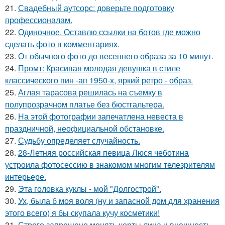
21.
Свадебный аутсорс: доверьте подготовку
профессионалам.
22.
Одиночное. Оставлю ссылки на ботов где можно
сделать фото в комментариях.
23.
От обычного фото до весеннего образа за 10 минут.
24.
Промт: Красивая молодая девушка в стиле
классического пин -ап 1950-х, яркий ретро - образ.
25.
Аглая тарасова решилась на съемку в
полупрозрачном платье без бюстгальтера.
26.
На этой фотографии запечатлена невеста в
праздничной, неофициальной обстановке.
27.
Судьбу определяет случайность.
28.
28-Летняя российская певица Люся чеботина
устроила фотосессию в знакомом многим телезрителям
интерьере.
29.
Эта головка куклы - мой "Долгострой".
30.
Ух, была б моя воля (ну и запасной дом для хранения
этого всего) я бы скупала кучу косметики!
31.
Строго запрещено менять черты лица и внешность.