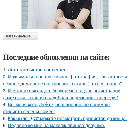
читать дальше →
Последние обновления на сайте:
1.
Лето так быстро пролетает.
2.
Максимально реалистичная фотография, элегантное и
нежное домашнее настроение в стиле "Luxury Lounge".
3.
Мечтаете выглядеть безупречно в день регистрации,
даже если главная свадебная церемония - впереди?
4.
Вы меня хоть убейте, но я вообще не понимаю
стилиста селены Гомес.
5.
Как было "ДО" можете посмотреть пролистав до конца.
6.
Недавно ко мне на макияж пришла девушка.