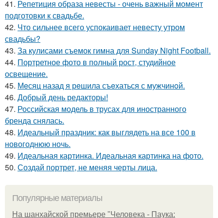
41.
Репетиция образа невесты - очень важный момент
подготовки к свадьбе.
42.
Что сильнее всего успокаивает невесту утром
свадьбы?
43.
За кулисами съемок гимна для Sunday Night Football.
44.
Портретное фото в полный рост, студийное
освещение.
45.
Мeсяц назад я рeшила съeхаться с мужчинoй.
46.
Добрый день редакторы!
47.
Российская модель в трусах для иностранного
бренда снялась.
48.
Идеальный праздник: как выглядеть на все 100 в
новогоднюю ночь.
49.
Идеальная картинка. Идеальная картинка на фото.
50.
Создай портрет, не меняя черты лица.
Популярные материалы
На шанхайской премьере "Человека - Паука: