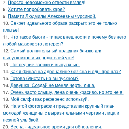
7.
Просто невозможно отвести взгляд!
8.
Хотите попробовать каре?
9.
Памяти Людмилы Алексеевны чурсиной.
10.
Секрет идеального образа раскрыт: это не только
платье!
11.
Что такое бьюти - типаж внешности и почему без него
любой макияж это лотерея?
12.
Самый волнительный праздник близко для
выпускников и их родителей уже!
13.
Последние звонки и выпускные.
14.
Как я финал на адреналине без сна и еды прошла?
15.
Готова блистать на выпускном?
16.
Девушка. Создай не меняя черты лица.
17.
Очень часто слышу, лена очень красиво, но это не я.
18.
Моё селфи как референс используй.
19.
На этой фотографии представлен крупный план
молодой женщины с выразительными чертами лица и
нежной улыбкой.
20.
Весна - идеальное время для обновления.