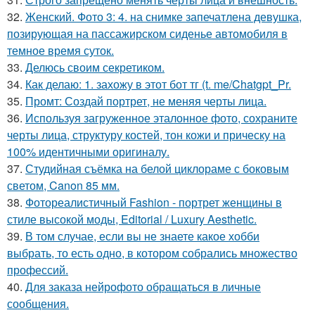
32.
Женский. Фото 3: 4. на снимке запечатлена девушка,
позирующая на пассажирском сиденье автомобиля в
темное время суток.
33.
Делюсь своим секретиком.
34.
Как делаю: 1. захожу в этот бот тг (t. me/Chatgpt_Pr.
35.
Промт: Создай портрет, не меняя черты лица.
36.
Используя загруженное эталонное фото, сохраните
черты лица, структуру костей, тон кожи и прическу на
100% идентичными оригиналу.
37.
Студийная съёмка на белой циклораме с боковым
светом, Canon 85 мм.
38.
Фотореалистичный Fashion - портрет женщины в
стиле высокой моды, Editorial / Luxury Aesthetic.
39.
В том случае, если вы не знаете какое хобби
выбрать, то есть одно, в котором собрались множество
профессий.
40.
Для заказа нейрофото обращаться в личные
сообщения.