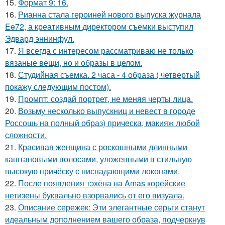
15.
Формат 9: 16.
16.
Рианна стала героиней нового выпуска журнала
Ee72, а креативным директором съемки выступил
Эдвард эннинфул.
17.
Я всегда с интересом рассматриваю не только
вязаные вещи, но и образы в целом.
18.
Студийная съемка. 2 часа - 4 образа ( четвертый
покажу следующим постом).
19.
Промпт: создай портрет, не меняя черты лица.
20.
Возьму несколько выпускниц и невест в городе
Россошь на полный образ) прическа, макияж любой
сложности.
21.
Красивая женщина с роскошными длинными
каштановыми волосами, уложенными в стильную
высокую причёску с ниспадающими локонами.
22.
После появления тэхёна на Amas корейские
нетизены буквально взорвались от его визуала.
23.
Описание сережек: Эти элегантные серьги станут
идеальным дополнением вашего образа, подчеркнув