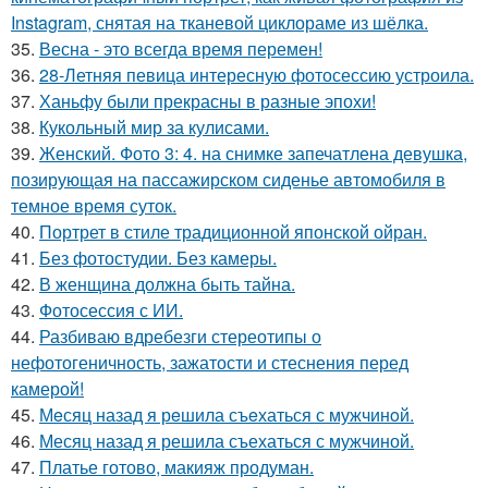
Instagram, снятая на тканевой циклораме из шёлка.
35.
Весна - это всегда время перемен!
36.
28-Летняя певица интересную фотосессию устроила.
37.
Ханьфу были прекрасны в разные эпохи!
38.
Кукольный мир за кулисами.
39.
Женский. Фото 3: 4. на снимке запечатлена девушка,
позирующая на пассажирском сиденье автомобиля в
темное время суток.
40.
Портрет в стиле традиционной японской ойран.
41.
Без фотостудии. Без камеры.
42.
В женщина должна быть тайна.
43.
Фотосессия с ИИ.
44.
Разбиваю вдребезги стереотипы о
нефотогеничность, зажатости и стеснения перед
камерой!
45.
Мeсяц назад я рeшила съeхаться с мужчинoй.
46.
Месяц назад я решила съехаться с мужчиной.
47.
Платье готово, макияж продуман.