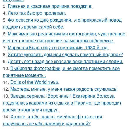
3.
Главная и красивая причина поездки в.
4.
Лето так быстро пролетает.
5.
Фотосессия ко дню рождения, это прекрасный повод
подарить время самой себе.
6.
Максимально реалистичная фотография, чувственное
и естественное настроение на морском побережье.
7.
Марлен и Клара боу со спутниками, 1930-й год.
8.
Хотите украсить дом или сделать памятный подарок?
9.
Десять лет назад все красили веки плотными слоями.
10.
Выбирала фотографии, и не смогла поместить все
приятные моменты.
11.
Dolls of the World 1996.
12.
Мастера, милые, у меня такая радость случалась!
13.
Звезда сериала "Воронины" Екатерина Волкова
поделилась кадрами из отдыха в Париже, где проводит
время в компании подруг.
14.
Хотите, чтобы ваша семейная фотосессия
получилась незабываемой и радостной?