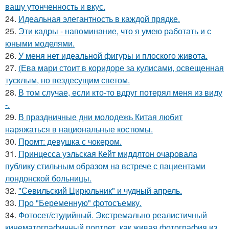
вашу утонченность и вкус.
24.
Идеальная элегантность в каждой прядке.
25.
Эти кадры - напоминание, что я умею работать и с
юными моделями.
26.
У меня нет идеальной фигуры и плоского живота.
27.
(Ева мари стоит в коридоре за кулисами, освещенная
тусклым, но вездесущим светом.
28.
В том случае, если кто-то вдруг потерял меня из виду
-.
29.
В праздничные дни молодежь Китая любит
наряжаться в национальные костюмы.
30.
Промт: девушка с чокером.
31.
Принцесса уэльская Кейт миддлтон очаровала
публику стильным образом на встрече с пациентами
лондонской больницы.
32.
"Севильский Цирюльник" и чудный апрель.
33.
Про "Беременную" фотосъемку.
34.
Фотосет/студийный. Экстремально реалистичный
кинематографичный портрет, как живая фотография из