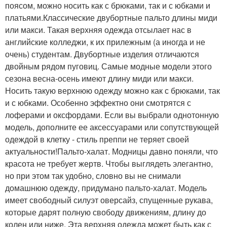
поясом, можно носить как с брюками, так и с юбками и
платьями.Классические двубортные пальто длины миди
или макси. Такая верхняя одежда отсылает нас в
английские колледжи, к их прилежным (а иногда и не
очень) студентам. Двубортные изделия отличаются
двойным рядом пуговиц. Самые модные модели этого
сезона весна-осень имеют длину миди или макси.
Носить такую верхнюю одежду можно как с брюками, так
и с юбками. Особенно эффектно они смотрятся с
лоферами и оксфордами. Если вы выбрали однотонную
модель, дополните ее аксессуарами или сопутствующей
одеждой в клетку - стиль преппи не теряет своей
актуальности!Пальто-халат. Модницы давно поняли, что
красота не требует жертв. Чтобы выглядеть элегантно,
но при этом так удобно, словно вы не снимали
домашнюю одежду, придумано пальто-халат. Модель
имеет свободный силуэт оверсайз, спущенные рукава,
которые дарят полную свободу движениям, длину до
колен или ниже. Эта верхняя одежда может быть как с