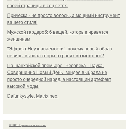
своей страницы в соц сетях.
Прическа - не просто волосы, а мощный инструмент
вашего стиля!
Мужской гардероб: 6 вещей, которые нравятся
женщинам
"Эффект Неузнаваемости": почему новый образ
певицы вызвал споры о гранях возможного?
На шанхайской премьере "Человека - Паука:
Совершенно Новый День" зендея выбрала не
просто очередной наряд, а настоящий артефакт
высокой моды.
Dafunkystyle. Matrix neo.
© 2026 Прическа и макияж