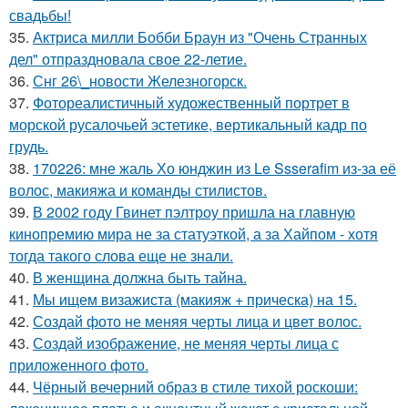
свадьбы!
35.
Актриса милли Бобби Браун из "Очень Странных
дел" отпраздновала свое 22-летие.
36.
Снг 26\_новости Железногорск.
37.
Фотореалистичный художественный портрет в
морской русалочьей эстетике, вертикальный кадр по
грудь.
38.
170226: мне жаль Хо юнджин из Le Ssserafim из-за её
волос, макияжа и команды стилистов.
39.
В 2002 году Гвинет пэлтроу пришла на главную
кинопремию мира не за статуэткой, а за Хайпом - хотя
тогда такого слова еще не знали.
40.
В женщина должна быть тайна.
41.
Мы ищем визажиста (макияж + прическа) на 15.
42.
Создай фото не меняя черты лица и цвет волос.
43.
Создай изображение, не меняя черты лица с
приложенного фото.
44.
Чёрный вечерний образ в стиле тихой роскоши: