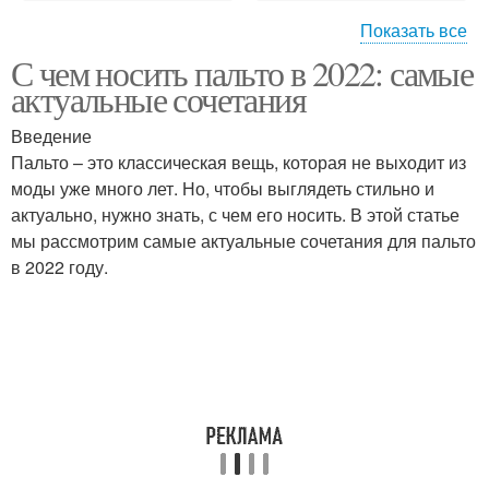
Показать все
С чем носить пальто в 2022: самые
Пальто с курткой
Пальто с пальто
актуальные сочетания
Введение
Пальто – это классическая вещь, которая не выходит из
моды уже много лет. Но, чтобы выглядеть стильно и
Длинная юбка
Юбки с коротким или
актуально, нужно знать, с чем его носить. В этой статье
мы рассмотрим самые актуальные сочетания для пальто
в 2022 году.
Итальянские пальто
Вставки на пальто
Пальто с шарфом
Пальто с шапкой