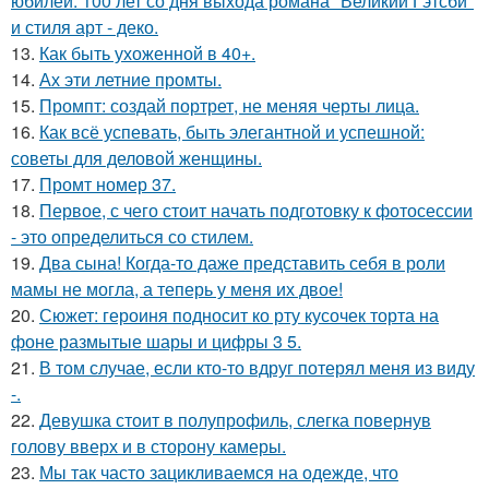
юбилей: 100 лет со дня выхода романа "Великий Гэтсби"
и стиля арт - деко.
13.
Как быть ухоженной в 40+.
14.
Ах эти летние промты.
15.
Промпт: создай портрет, не меняя черты лица.
16.
Как всё успевать, быть элегантной и успешной:
советы для деловой женщины.
17.
Промт номер 37.
18.
Первое, с чего стоит начать подготовку к фотосессии
- это определиться со стилем.
19.
Два сына! Когда-то даже представить себя в роли
мамы не могла, а теперь у меня их двое!
20.
Сюжет: героиня подносит ко рту кусочек торта на
фоне размытые шары и цифры 3 5.
21.
В том случае, если кто-то вдруг потерял меня из виду
-.
22.
Девушка стоит в полупрофиль, слегка повернув
голову вверх и в сторону камеры.
23.
Мы так часто зацикливаемся на одежде, что