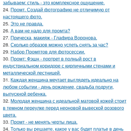
забываем: стиль - это комплексное ощущение.
24.
Промт. Создай фотографию не отличимую от
настоящего фото.
25.
Это не правда.
26.
А вам не надо для промта?
27.
Прическа, макияж - Глафира Воронова.
28.
Сколько образов можно успеть снять за час?
29.
Набор Промптов для фотосессии.
30.
Промт: Фэшн - портрет в полный рост в
индустриальном коридоре с кирпичными стенами и
металлической лестницей.
31.
Каждая женщина мечтает выглядеть идеально на
любом событии - день рождение, свадьба подруги,
выпускной ребенка.
32.
Молодая женщина с идеальной матовой кожей стоит
в темном переулке перед неоновой вывеской розового
цвета.
33.
Промт - не менять черты лица.
34.
Только вы решаете, какое у вас будет платье в день