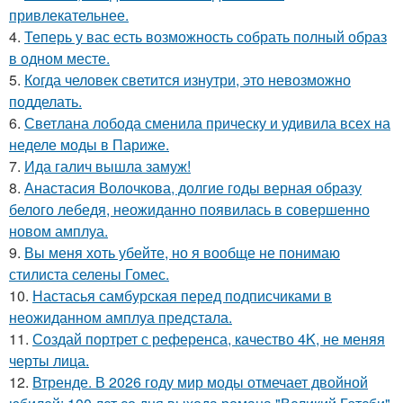
привлекательнее.
4.
Теперь у вас есть возможность собрать полный образ
в одном месте.
5.
Когда человек светится изнутри, это невозможно
подделать.
6.
Светлана лобода сменила прическу и удивила всех на
неделе моды в Париже.
7.
Ида галич вышла замуж!
8.
Анастасия Волочкова, долгие годы верная образу
белого лебедя, неожиданно появилась в совершенно
новом амплуа.
9.
Вы меня хоть убейте, но я вообще не понимаю
стилиста селены Гомес.
10.
Настасья самбурская перед подписчиками в
неожиданном амплуа предстала.
11.
Создай портрет с референса, качество 4K, не меняя
черты лица.
12.
Втренде. В 2026 году мир моды отмечает двойной