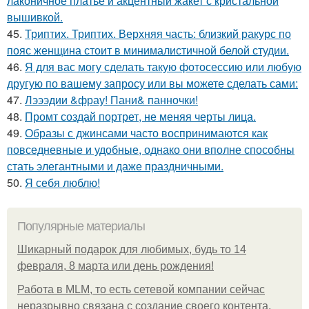
лаконичное платье и акцентный жакет с кристальной
вышивкой.
45.
Триптих. Триптих. Верхняя часть: близкий ракурс по
пояс женщина стоит в минималистичной белой студии.
46.
Я для вас могу сделать такую фотосессию или любую
другую по вашему запросу или вы можете сделать сами:
47.
Лэээдии &фрау! Пани& панночки!
48.
Промт создай портрет, не меняя черты лица.
49.
Образы с джинсами часто воспринимаются как
повседневные и удобные, однако они вполне способны
стать элегантными и даже праздничными.
50.
Я себя люблю!
Популярные материалы
Шикарный подарок для любимых, будь то 14
февраля, 8 марта или день рождения!
Работа в MLM, то есть сетевой компании сейчас
неразрывно связана с создание своего контента,