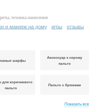
реты, техника нанесения
ки и макияж на дому
игры
отзывы
Аксессуар к серому
язаные шарфы
пальто
 для коричневого
Пальто с брюками
пальто
Показать все
льто с шапкой