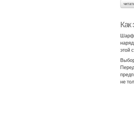
читат
Как 
Шарф 
наряд
этой 
Выбо
Перед
предп
не то