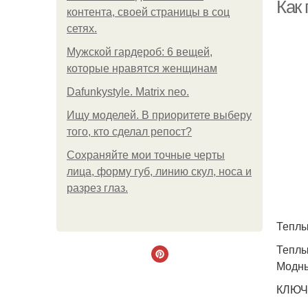
Как
контента, своей страницы в соц
сетях.
Мужской гардероб: 6 вещей,
которые нравятся женщинам
Dafunkystyle. Matrix neo.
Ищу моделей. В приоритете выберу
того, кто сделал репост?
Сохраняйте мои точные черты
лица, форму губ, линию скул, носа и
разрез глаз.
Теплы
Теплы
Модны
КЛЮЧ