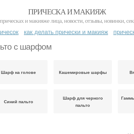
ПРИЧЕСКА И МАКИЯЖ
прическах и макияже лица, новости, отзывы, новинки, сек
ичесок
как делать прически и макияж
причес
ьто с шарфом
Шарф на голове
Кашемировые шарфы
В
Шарф для черного
Гаммы
Синий пальто
пальто
Пальто с юбкой
Пальто с платьем
Па