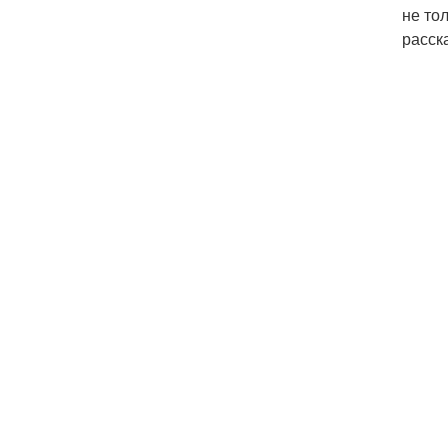
не то
расск