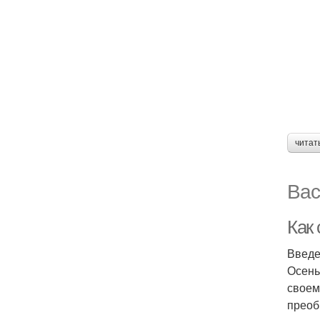
читат
Вас
Как
Введ
Осень
своем
преоб