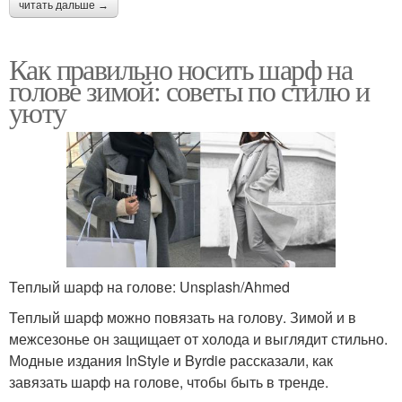
Шарф к розовому
читать дальше →
Женские шарфы
пальто
Как правильно носить шарф на
голове зимой: советы по стилю и
уюту
Модные шарфы
Шарфы с бахромой
Шарфы с помпонами
Меховые шарфы
Теплый шарф на голове: Unsplash/Ahmed
Современные шарфы
Модный шарф
Теплый шарф можно повязать на голову. Зимой и в
межсезонье он защищает от холода и выглядит стильно.
Модные издания InStyle и Byrdie рассказали, как
завязать шарф на голове, чтобы быть в тренде.
Узоры для теплых