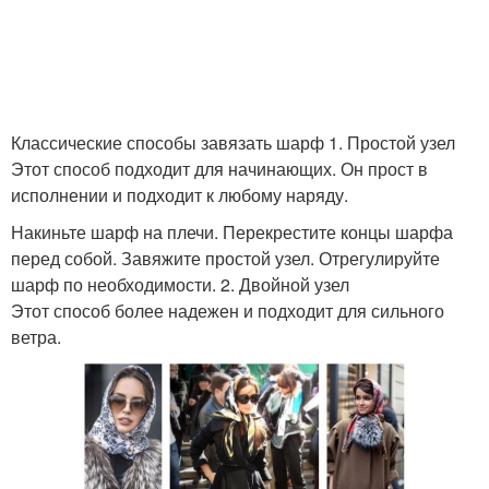
Способ для длинных
Длинные шарфы
шарфов
Классические способы завязать шарф 1. Простой узел
Этот способ подходит для начинающих. Он прост в
Шарф в виде
Шарф для создания
исполнении и подходит к любому наряду.
Накиньте шарф на плечи. Перекрестите концы шарфа
перед собой. Завяжите простой узел. Отрегулируйте
шарф по необходимости. 2. Двойной узел
Шарф на шее
Материал для шарфа
Этот способ более надежен и подходит для сильного
ветра.
Шарф к зимней куртке
Теплые шарфы