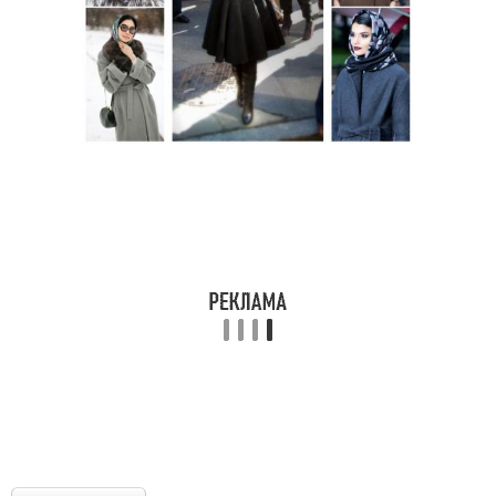
Шарф для зимней
Шарф с цветом
куртки
Шарф с зимней курткой
Тюрбан из шарфа
Шарф для зимней
Шарф с петлями
погоды
Уход за шарфом
Шарф для зимы