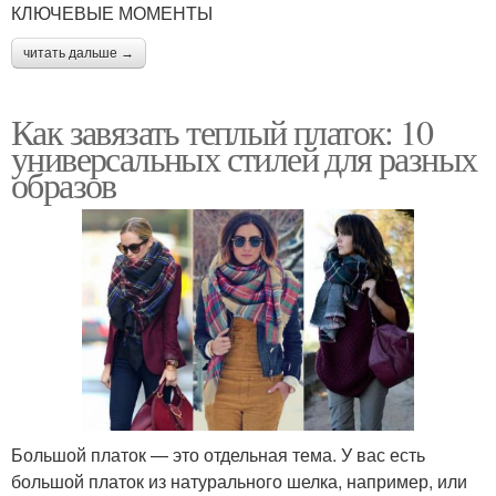
Разные шарфы
КЛЮЧЕВЫЕ МОМЕНТЫ
шарфов
читать дальше →
Узор для теплого
Как завязать теплый платок: 10
Теплый шарф
шарфа
универсальных стилей для разных
образов
Резинка для детского
Узор для шарфа
шарфа
Шарф с пуховиком
Свитер вместо шарфа
Большой платок — это отдельная тема. У вас есть
большой платок из натурального шелка, например, или
Шарф с дубленкой
Шарф с пальто