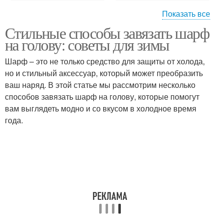
Показать все
Стильные способы завязать шарф
Вязаные шарфы
Шарф на голове
на голову: советы для зимы
Шарф – это не только средство для защиты от холода,
но и стильный аксессуар, который может преобразить
Шарф для черного
ваш наряд. В этой статье мы рассмотрим несколько
Пальто с шарфом
пальто
способов завязать шарф на голову, которые помогут
вам выглядеть модно и со вкусом в холодное время
года.
Подходящий шарф
Шарф с бантами
Зимний шарф
Шарф с петлей