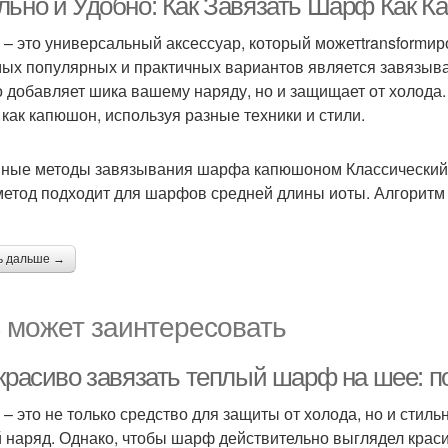
льно и Удобно: Как Завязать Шарф Как 
– это универсальный аксессуар, который можетtransformи
мых популярных и практичных вариантов является завязыв
о добавляет шика вашему наряду, но и защищает от холода. 
как капюшон, используя разные техники и стили.
ные методы завязывания шарфа капюшоном Классический
метод подходит для шарфов средней длины иоты. Алгоритм
ь дальше →
 может заинтересовать
 красиво завязать теплый шарф на шее: п
– это не только средство для защиты от холода, но и стил
 наряд. Однако, чтобы шарф действительно выглядел красив