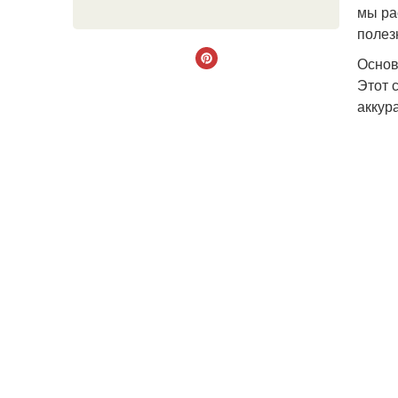
мы ра
полез
Основ
Этот 
аккур