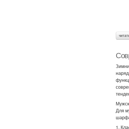
читат
Сов
Зимни
наряд
функц
совре
тенде
Мужск
Для м
шарфа
1. Кл