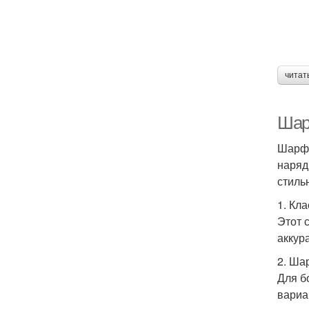
читат
Шар
Шарф 
наряд
стиль
1. Кл
Этот 
аккур
2. Ша
Для б
вариа