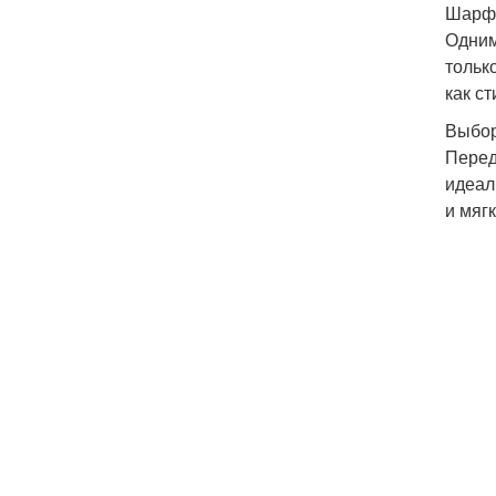
Шарф 
Одним
тольк
как с
Выбор
Перед
идеал
и мяг