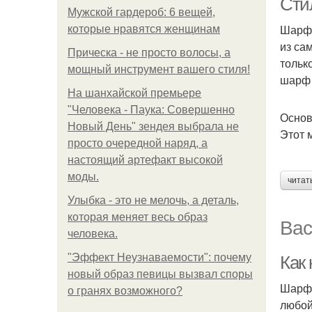
Сти
Мужской гардероб: 6 вещей,
Шарф 
которые нравятся женщинам
из са
Прическа - не просто волосы, а
тольк
мощный инструмент вашего стиля!
шарф 
На шанхайской премьере
"Человека - Паука: Совершенно
Основ
Новый День" зендея выбрала не
Этот 
просто очередной наряд, а
настоящий артефакт высокой
моды.
читат
Улыбка - это не мелочь, а деталь,
которая меняет весь образ
Вас
человека.
"Эффект Неузнаваемости": почему
Как
новый образ певицы вызвал споры
Шарф 
о гранях возможного?
любой