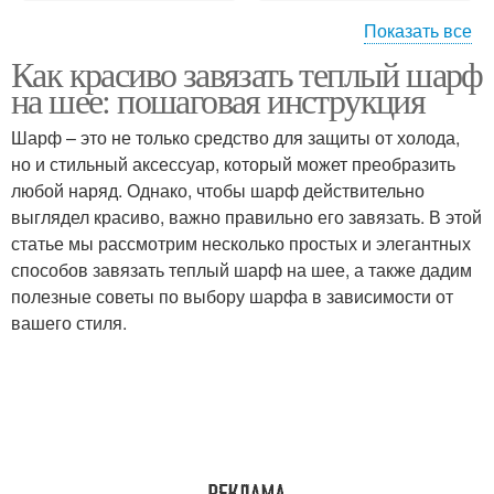
Показать все
Как красиво завязать теплый шарф
Способ для длинных
Шарф в виде
на шее: пошаговая инструкция
шарфов
Шарф – это не только средство для защиты от холода,
но и стильный аксессуар, который может преобразить
любой наряд. Однако, чтобы шарф действительно
Кашемировые шарфы
Вязаные шарфы
выглядел красиво, важно правильно его завязать. В этой
статье мы рассмотрим несколько простых и элегантных
способов завязать теплый шарф на шее, а также дадим
полезные советы по выбору шарфа в зависимости от
Шарф для создания
Материал для шарфа
вашего стиля.
Платок на шее
Восьмерка на шее