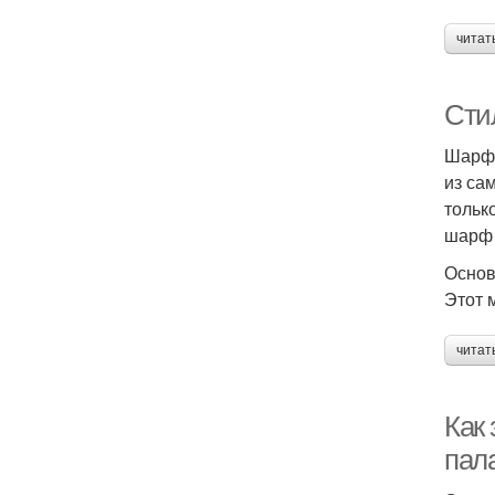
читат
Сти
Шарф 
из са
тольк
шарф 
Основ
Этот 
читат
Как
пала