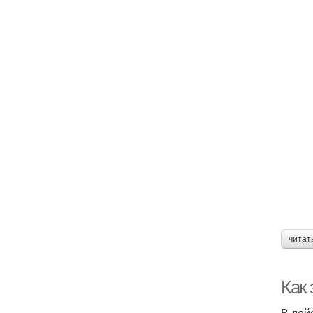
читат
Как
В дей