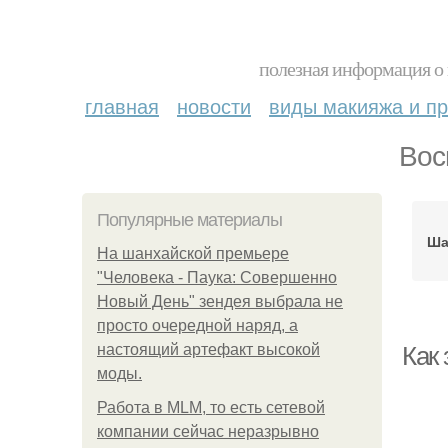
полезная информация о 
главная
новости
виды макияжа и пр
Вос
Популярные материалы
Ша
На шанхайской премьере
"Человека - Паука: Совершенно
Новый День" зендея выбрала не
просто очередной наряд, а
настоящий артефакт высокой
Как
моды.
Работа в MLM, то есть сетевой
компании сейчас неразрывно