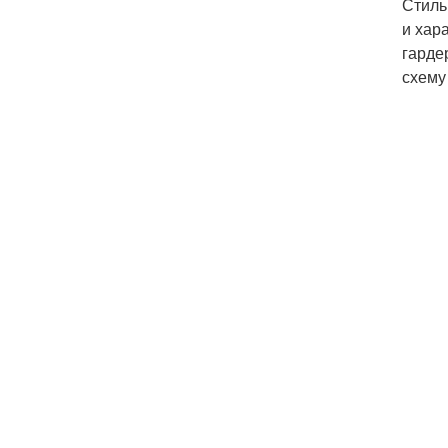
Стиль
и хар
гарде
схему