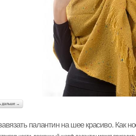
ь дальше →
 завязать палантин на шее красиво. Как 
ствительности, роскошный шарф-палантин может пригодить