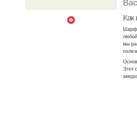
Вас
Как
Шарф 
любой
мы ра
полез
Основ
Этот 
аккур