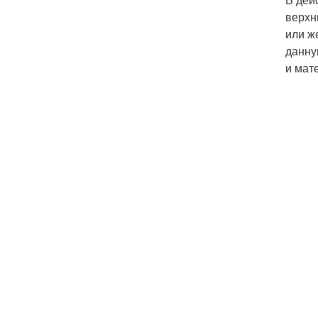
верхн
или ж
данну
и мат