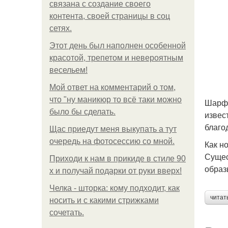
связана с создание своего
контента, своей страницы в соц
сетях.
Этот день был наполнен особенной
красотой, трепетом и невероятным
весельем!
Мой ответ на комментарий о том,
что "ну маникюр то всё таки можно
Шарф 
было бы сделать.
извес
благо
Щас приедут меня выкупать а тут
очередь на фотосессию со мной.
Как н
Сущес
Приходи к нам в прикиде в стиле 90
образ
х и получай подарки от руки вверх!
Челка - шторка: кому подходит, как
читат
носить и с какими стрижками
сочетать.