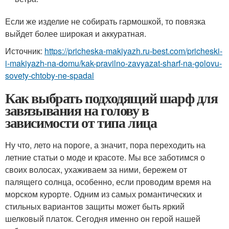
Если же изделие не собирать гармошкой, то повязка
выйдет более широкая и аккуратная.
Источник:
https://pricheska-makiyazh.ru-best.com/pricheski-
i-makiyazh-na-domu/kak-pravilno-zavyazat-sharf-na-golovu-
sovety-chtoby-ne-spadal
Как выбрать подходящий шарф для
завязывания на голову в
зависимости от типа лица
Ну что, лето на пороге, а значит, пора переходить на
летние статьи о моде и красоте. Мы все заботимся о
своих волосах, ухаживаем за ними, бережем от
палящего солнца, особенно, если проводим время на
морском курорте. Одним из самых романтических и
стильных вариантов защиты может быть яркий
шелковый платок. Сегодня именно он герой нашей