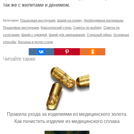
так же с жилетами и денимом.
Категории:
Пошаговая инструкция
,
Шарф на голову
,
Необходимые материалы
,
Пошаговые инструкции
,
Классический стиль
,
Советы по выбору
,
Советы по
сочетанию
,
Шарф с одеждой
,
Шарф для завязывания
,
Стильный образ
,
Основные
способы
,
Косынка в ретро-стиле
Читайте также
Правила ухода за изделиями из медицинского золота.
Как почистить изделие из медицинского сплава