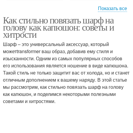
Показать все
Как стильно повязать шарф на
Шарф в стиле
Шарф с бантами
голову как капюшон: советы и
хитрости
Шарф – это универсальный аксессуар, который
можетtransformer ваш образ, добавив ему стиля и
Шарф с повязкой
Шарф с косичкой
изысканности. Одним из самых популярных способов
его использования является ношение в виде капюшона.
Такой стиль не только защитит вас от холода, но и станет
отличным дополнением к вашему наряду. В этой статье
Способ для длинных
Шарф с перьями
мы рассмотрим, как стильно повязать шарф на голову
шарфов
как капюшон, и поделимся некоторыми полезными
советами и хитростями.
Кашемировые шарфы
Вязаные шарфы