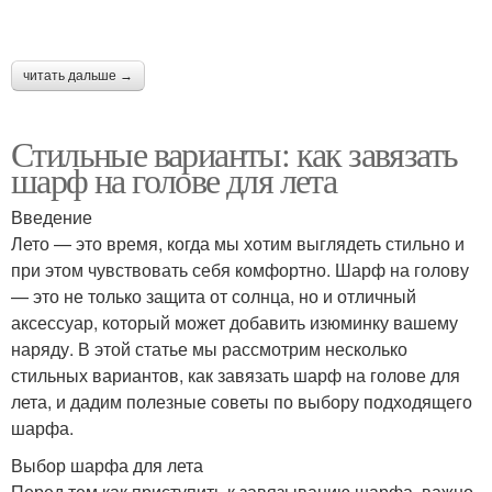
Вязаные шарфы
Шарф с петлями
читать дальше →
Шарф для зимней
Стильные варианты: как завязать
погоды
шарф на голове для лета
Введение
Лето — это время, когда мы хотим выглядеть стильно и
при этом чувствовать себя комфортно. Шарф на голову
— это не только защита от солнца, но и отличный
аксессуар, который может добавить изюминку вашему
наряду. В этой статье мы рассмотрим несколько
стильных вариантов, как завязать шарф на голове для
лета, и дадим полезные советы по выбору подходящего
шарфа.
Выбор шарфа для лета
Перед тем как приступить к завязыванию шарфа, важно