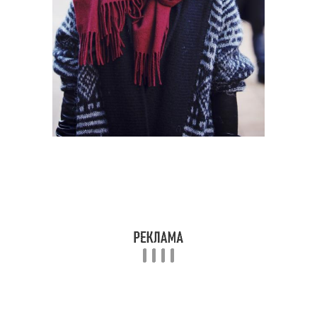
Шарф с повязкой
Шарф в виде
Шарфы для разных
Шарф с перьями
случаев
Шарф для разных
Материалы для
сезонов
шарфов
Узлы для шарфа
Кашемировые шарфы