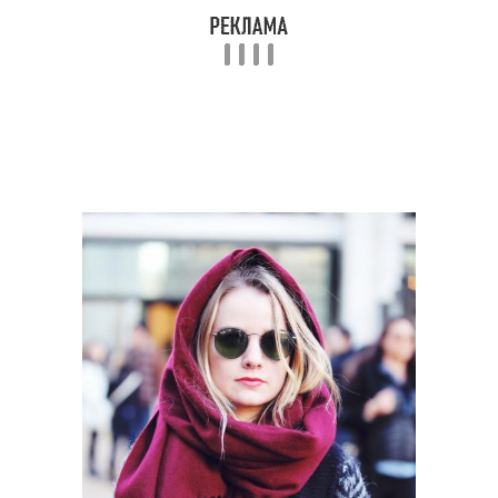
Шарф на голову
Шарф для лета
Материалы для летних
Шарф с косичкой
шарфов
Шарф для зимней
Узел на шарфе
повязки
Теплые шарфы
Шарф в стиле