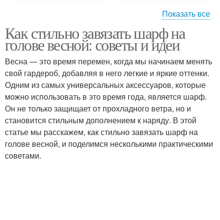
Показать все
Как стильно завязать шарф на
Черные шарфы
Шарфы с бахромой
голове весной: советы и идеи
Весна — это время перемен, когда мы начинаем менять
свой гардероб, добавляя в него легкие и яркие оттенки.
Одним из самых универсальных аксессуаров, которые
Цветные шарфы
Шарфы в клетку
можно использовать в это время года, является шарф.
Он не только защищает от прохладного ветра, но и
становится стильным дополнением к наряду. В этой
статье мы расскажем, как стильно завязать шарф на
Шарф с фактурной
Шарфы с принтом
голове весной, и поделимся несколькими практическими
вязкой
советами.
Тонкие шарфы
Шарфы в стиле