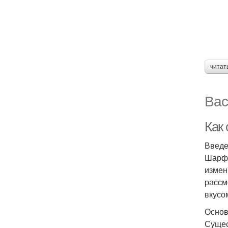
читат
Вас
Как 
Введ
Шарф 
измен
рассм
вкусо
Основ
Сущес