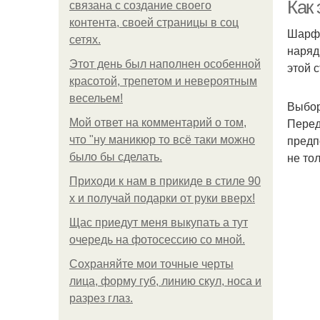
Как 
связана с создание своего
контента, своей страницы в соц
Шарф 
сетях.
наряд
Этот день был наполнен особенной
этой 
красотой, трепетом и невероятным
весельем!
Выбо
Перед
Мой ответ на комментарий о том,
предп
что "ну маникюр то всё таки можно
не то
было бы сделать.
Приходи к нам в прикиде в стиле 90
х и получай подарки от руки вверх!
Щас приедут меня выкупать а тут
очередь на фотосессию со мной.
Сохраняйте мои точные черты
лица, форму губ, линию скул, носа и
разрез глаз.