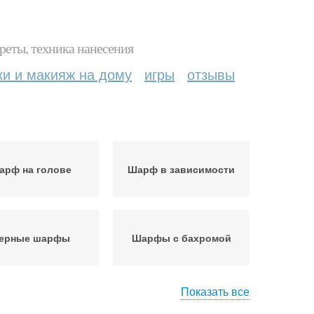
реты, техника нанесения
ки и макияж на дому
игры
отзывы
арф на голове
Шарф в зависимости
ерные шарфы
Шарфы с бахромой
Показать все
Шарф с фактурной
рфы с принтом