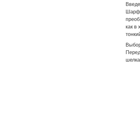
Введ
Шарф 
преоб
как в
тонки
Выбор
Перед
шелка