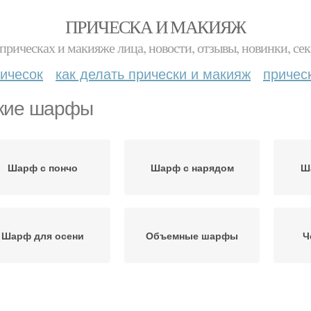
ПРИЧЕСКА И МАКИЯЖ
прическах и макияже лица, новости, отзывы, новинки, сек
ичесок
как делать прически и макияж
причес
кие шарфы
Шарф с пончо
Шарф с нарядом
Ш
Шарф для осени
Объемные шарфы
Ч
Цветные шарфы
Шарфы в клетку
Ша