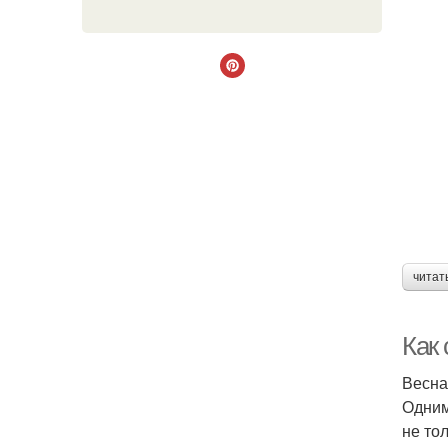
читат
Как 
Весна
Одним
не то