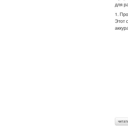
для р
1. Пр
Этот 
аккур
читат