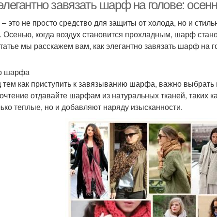
элегантно завязать шарф на голове: осен
– это не просто средство для защиты от холода, но и стил
. Осенью, когда воздух становится прохладным, шарф ста
Ша
Шарфы в стиле
Узлы для шарфа
статье мы расскажем вам, как элегантно завязать шарф на г
р шарфа
 тем как приступить к завязыванию шарфа, важно выбрать
Шарф с бантами
Уход за шарфом
Шарф
очтение отдавайте шарфам из натуральных тканей, таких к
лько теплые, но и добавляют наряду изысканности.
Ша
Подходящий шарф
Тонкий шарф
Шарф с разными
Шарф с одеждой
стилями