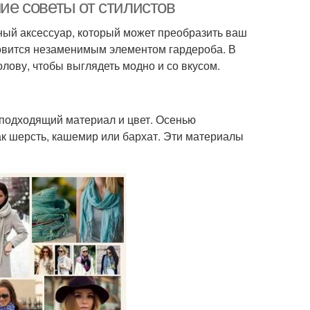
вязкой
ние советы от стилистов
ьный аксессуар, который может преобразить ваш
новится незаменимым элементом гардероба. В
рф к розовому
Шарф к оттенку
олову, чтобы выглядеть модно и со вкусом.
пальто
 подходящий материал и цвет. Осенью
 для завязывания
Шарф на голову
ак шерсть, кашемир или бархат. Эти материалы
рф для особого
Шарф в качестве
случая