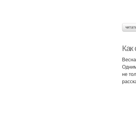
читат
Как 
Весна
Одним
не то
расск