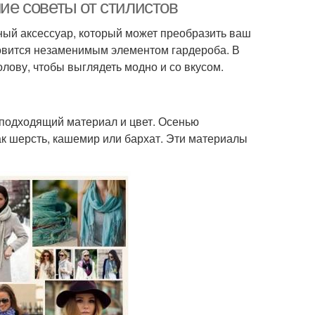
вязкой
ние советы от стилистов
ьный аксессуар, который может преобразить ваш
новится незаменимым элементом гардероба. В
Шарф к розовому
злы для шарфа
олову, чтобы выглядеть модно и со вкусом.
пальто
 подходящий материал и цвет. Осенью
ак шерсть, кашемир или бархат. Эти материалы