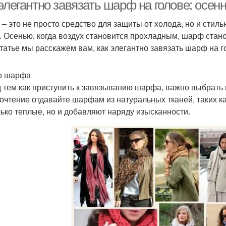
элегантно завязать шарф на голове: осен
– это не просто средство для защиты от холода, но и стил
. Осенью, когда воздух становится прохладным, шарф ста
Тонкие шарфы
Шарфы в стиле
У
статье мы расскажем вам, как элегантно завязать шарф на г
р шарфа
 тем как приступить к завязыванию шарфа, важно выбрать
очтение отдавайте шарфам из натуральных тканей, таких к
лько теплые, но и добавляют наряду изысканности.