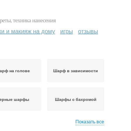
реты, техника нанесения
ки и макияж на дому
игры
отзывы
арф на голове
Шарф в зависимости
ерные шарфы
Шарфы с бахромой
Показать все
Шарф с фактурной
рфы с принтом