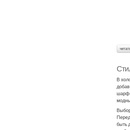
читат
Сти
В хол
добав
шарф 
модны
Выбор
Перед
быть 