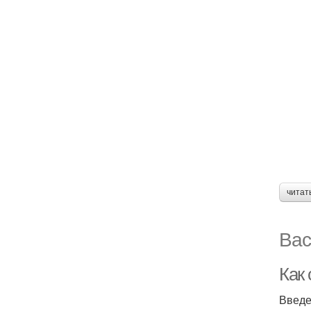
читат
Вас
Как
Введ