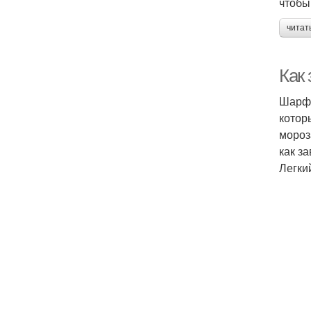
чтобы
читат
Как
Шарф 
котор
мороз
как з
Легки