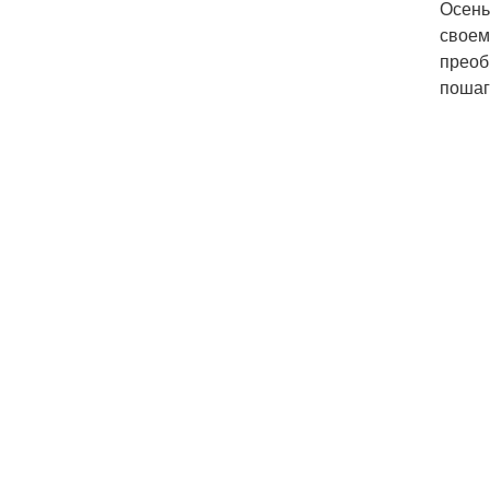
Осень
своем
преоб
пошаг