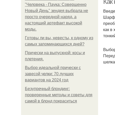
Как 
"Человека - Паука: Совершенно
Введ
Новый День" зендея выбрала не
Шарф 
просто очередной наряд, а
преоб
настоящий артефакт высокой
как в
моды.
тонки
Готовы ли вы, невесты, к одному из
самых запоминающихся дней?
Выбор
Прически на выпускной: косы и
Перед
плетения.
шелка
Выбор идеальной прически с
завесой челки: 70 лучших
вариантов на 2024 год
Безупречный блондинг:
проверенные методы и советы для
самой в блонд покраситься