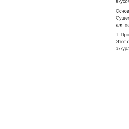
вкусо
Основ
Сущес
для р
1. Пр
Этот 
аккур