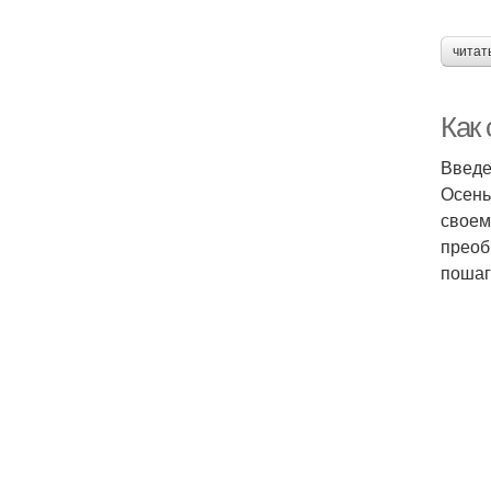
читат
Как
Введ
Осень
своем
преоб
пошаг