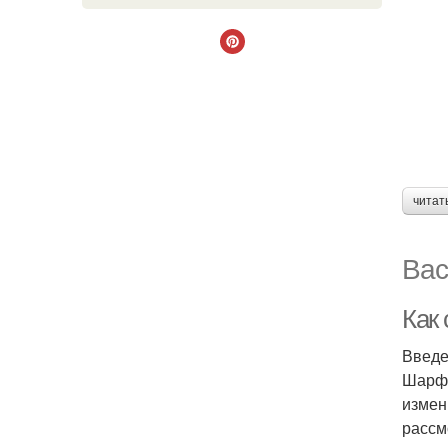
читат
Вас
Как 
Введ
Шарф 
измен
рассм