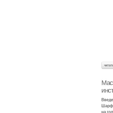
читат
Мас
инс
Введ
Шарф 
на го