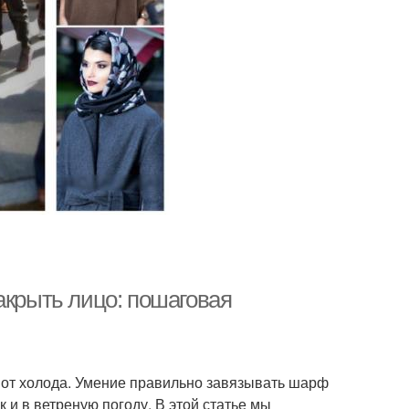
акрыть лицо: пошаговая
а от холода. Умение правильно завязывать шарф
к и в ветреную погоду. В этой статье мы