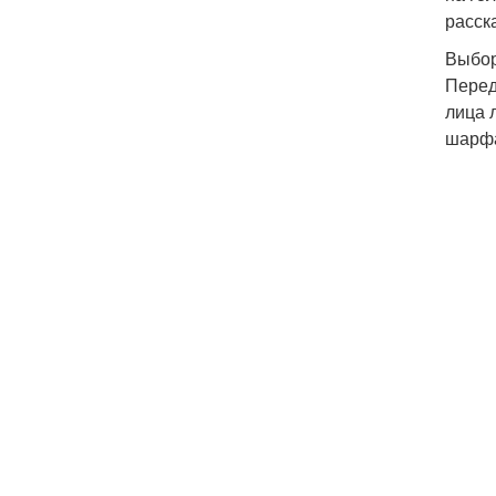
расск
Выбо
Перед
лица 
шарфа