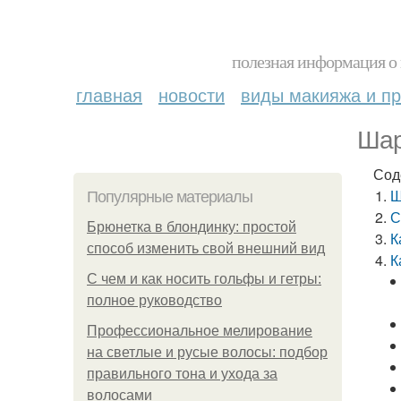
полезная информация о 
главная
новости
виды макияжа и пр
Шар
Сод
Ш
Популярные материалы
С
Брюнетка в блондинку: простой
К
способ изменить свой внешний вид
К
С чем и как носить гольфы и гетры:
полное руководство
Профессиональное мелирование
на светлые и русые волосы: подбор
правильного тона и ухода за
волосами