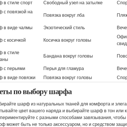
 в стиле спорт
Свободный узел на затылке
Спор
 с повязкой на
Повязка вокруг лба
Пляж
 в виде чалмы
Экзотический стиль
Вече
Офиц
 с косичкой
Косичка вокруг головы
свид
 в стиле
Бандана вокруг головы
Повс
даны
 с перьями
Перья для гламура
Вече
 в виде повязки
Повязка вокруг головы
Спор
еты по выбору шарфа
ирайте шарф из натуральных тканей для комфорта и элега
тывайте цвет вашего наряда и выбирайте шарф в тон или к
периментируйте с разными способами завязывания, чтобы 
ф может быть не только аксессуаром, но и средством защит