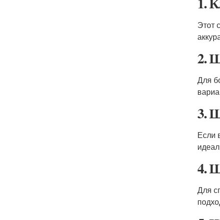
1. 
Этот 
аккур
2. 
Для б
вариа
3. 
Если 
идеал
4. 
Для с
подхо