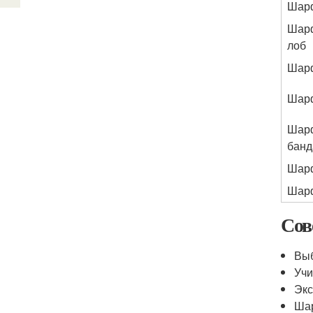
Шарф
Шарф
лоб
Шарф
Шарф
Шарф
бан
Шарф
Шарф
Сов
Выб
Учи
Экс
Шар