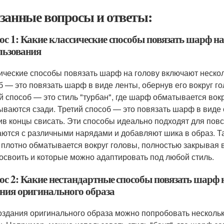
занные вопросы и ответы:
с 1: Какие классические способы повязать шарф на
льзования
ические способы повязать шарф на голову включают неско
б — это повязать шарф в виде ленты, обернув его вокруг г
й способ — это стиль "турбан", где шарф обматывается вокр
ываются сзади. Третий способ — это повязать шарф в виде с
ив концы свисать. Эти способы идеально подходят для повс
аются с различными нарядами и добавляют шика в образ. Та
плотно обматывается вокруг головы, полностью закрывая 
 освоить и которые можно адаптировать под любой стиль.
ос 2: Какие нестандартные способы повязать шарф 
ания оригинального образа
оздания оригинального образа можно попробовать несколь