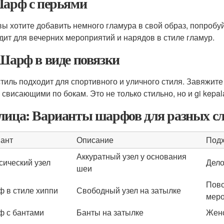
Шарф с перьями
вы хотите добавить немного гламура в свой образ, попробу
дит для вечерних мероприятий и нарядов в стиле гламур.
 Шарф в виде повязки
стиль подходит для спортивного и уличного стиля. Завяжите
 свисающими по бокам. Это не только стильно, но и gi kepal
лица: Варианты шарфов для разных с
ант
Описание
Подх
Аккуратный узел у основания
сический узел
Дело
шеи
Повс
 в стиле хиппи
Свободный узел на затылке
меро
 с бантами
Банты на затылке
Женс