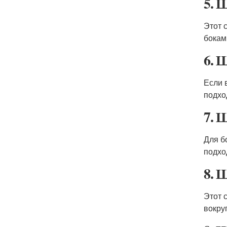
5. 
Этот 
бокам
6. 
Если 
подхо
7. 
Для б
подхо
8. 
Этот 
вокру