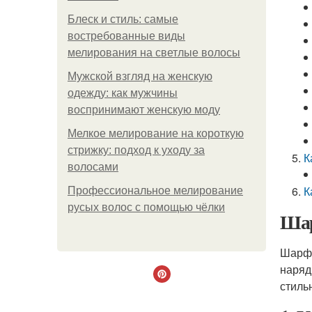
Блеск и стиль: самые
востребованные виды
мелирования на светлые волосы
Мужской взгляд на женскую
одежду: как мужчины
воспринимают женскую моду
Мелкое мелирование на короткую
стрижку: подход к уходу за
К
волосами
К
Профессиональное мелирование
русых волос с помощью чёлки
Шар
Шарф 
наряд
стиль