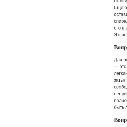
голов
Еще о
остав
спира
его в
Экспе
Вопро
Для л
— это
легки
затыл
свобо
непри
полно
быть 
Вопро