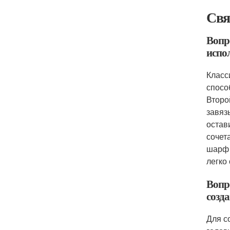
Свя
Вопро
испо
Класс
спосо
Второ
завяз
остав
сочет
шарф 
легко
Вопр
созд
Для с