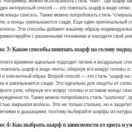
у. Например, можно использовать стиль "бант", где шарф за
дин интересный способ — это повязать шарф в виде сетки, 
ив концы свисать. Также можно попробовать стиль "спираль
ли, а концы завязываются сзади. Еще один оригинальный с
 волосы. Эти способы добавят вашему образу индивидуаль
риментируйте с различными техниками и находите свой уни
с 3: Какие способы повязать шарф на голову подход
етнего времени идеально подходят легкие и воздушные сп
 повязать шарф в виде ленты, обернув его вокруг головы и 
й и элегантный образ. Второй способ — это стиль "шарф на
ка и завязывается сзади. Это идеально для защиты от солн
дного узла, обернув его вокруг головы и оставив концы свис
нужденности. Также можно попробовать стиль "шапочка", г
стью закрывая волосы. Это не только стильно, но и защити
легкими и дышащими, поэтому выбирайте шарфы из натура
с 4: Как выбрать шарф в зависимости от цвета и уз