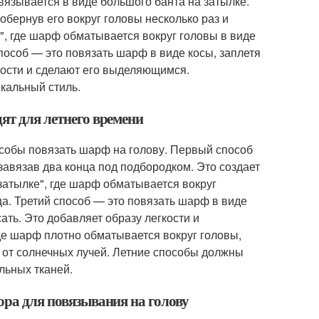
вязывается в виде большого банта на затылке.
обернув его вокруг головы несколько раз и
", где шарф обматывается вокруг головы в виде
пособ — это повязать шарф в виде косы, заплетя
ности и сделают его выделяющимся.
кальный стиль.
ят для летнего времени
особы повязать шарф на голову. Первый способ
завязав два конца под подбородком. Это создает
 затылке", где шарф обматывается вокруг
ца. Третий способ — это повязать шарф в виде
ать. Это добавляет образу легкости и
де шарф плотно обматывается вокруг головы,
т от солнечных лучей. Летние способы должны
льных тканей.
ора для повязывания на голову