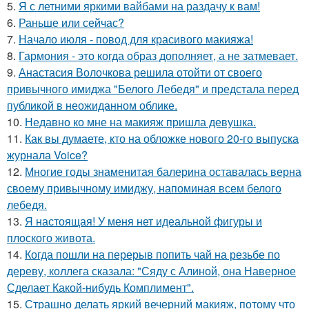
5.
Я с летними яркими вайбами на раздачу к вам!
6.
Раньше или сейчас?
7.
Начало июля - повод для красивого макияжа!
8.
Гармония - это когда образ дополняет, а не затмевает.
9.
Анастасия Волочкова решила отойти от своего
привычного имиджа "Белого Лебедя" и предстала перед
публикой в неожиданном облике.
10.
Недавно ко мне на макияж пришла девушка.
11.
Как вы думаете, кто на обложке нового 20-го выпуска
журнала Voice?
12.
Многие годы знаменитая балерина оставалась верна
своему привычному имиджу, напоминая всем белого
лебедя.
13.
Я настоящая! У меня нет идеальной фигуры и
плоского живота.
14.
Когда пошли на перерыв попить чай на резьбе по
дереву, коллега сказала: "Сяду с Алиной, она Наверное
Сделает Какой-нибудь Комплимент".
15.
Страшно делать яркий вечерний макияж, потому что