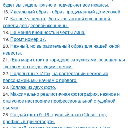
будет выглядеть грязно и подчеркнет все нюансы.
16.
Идеальный образ - образ продуманный до мелочей.
17.
Как всё успевать, быть элегантной и успешной:
советы для деловой женщины.
18.
Не меняя внешность и черты лица.
19.
Промт номер 37.
20.
Нежный, но выразительный образ для нашей юной
невесты.
21.
(Ева мари стоит в коридоре за кулисами, освещенная
тусклым, но вездесущим светом.
22.
Подопытные. Итак, на растерзании несколько
персонажей, мы начнем с первого.
23.
Коллаж из двух фото.
24.
Максимально реалистичная фотография, нежное и
статусное настроение профессиональной студийной
съемки.
25.
Создай фото 9: 16: крупный план (Close - up),
профиль в три четверти.