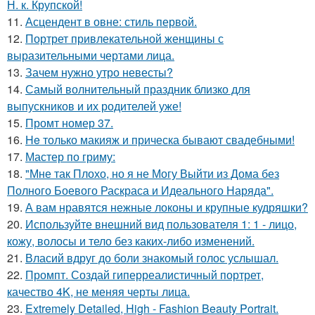
Н. к. Крупской!
11.
Асцендент в овне: стиль первой.
12.
Портрет привлекательной женщины с
выразительными чертами лица.
13.
Зачем нужно утро невесты?
14.
Самый волнительный праздник близко для
выпускников и их родителей уже!
15.
Промт номер 37.
16.
He только макияж и прическа бывают свадебными!
17.
Мастер по гриму:
18.
"Мне так Плохо, но я не Могу Выйти из Дома без
Полного Боевого Раскраса и Идеального Наряда".
19.
А вам нравятся нежные локоны и крупные кудряшки?
20.
Используйте внешний вид пользователя 1: 1 - лицо,
кожу, волосы и тело без каких-либо изменений.
21.
Власий вдруг до боли знакомый голос услышал.
22.
Промпт. Создай гиперреалистичный портрет,
качество 4K, не меняя черты лица.
23.
Extremely Detailed, High - Fashion Beauty Portrait.