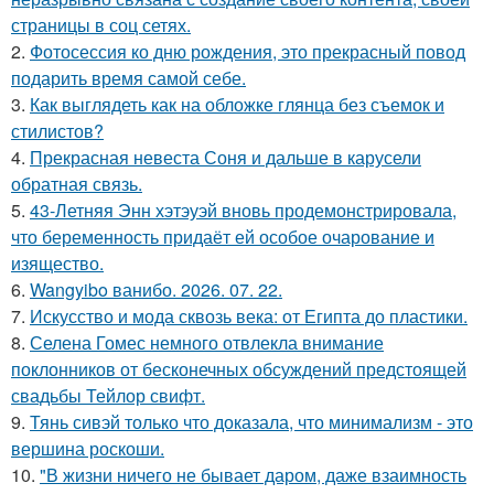
страницы в соц сетях.
2.
Фотосессия ко дню рождения, это прекрасный повод
подарить время самой себе.
3.
Как выглядеть как на обложке глянца без съемок и
стилистов?
4.
Прекрасная невеста Соня и дальше в карусели
обратная связь.
5.
43-Летняя Энн хэтэуэй вновь продемонстрировала,
что беременность придаёт ей особое очарование и
изящество.
6.
Wangyibo ванибо. 2026. 07. 22.
7.
Искусство и мода сквозь века: от Египта до пластики.
8.
Селена Гомес немного отвлекла внимание
поклонников от бесконечных обсуждений предстоящей
свадьбы Тейлор свифт.
9.
Тянь сивэй только что доказала, что минимализм - это
вершина роскоши.
10.
"В жизни ничего не бывает даром, даже взаимность