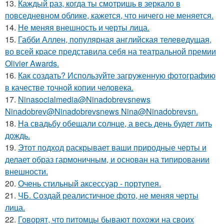
13.
Каждый раз, когда ты смотришь в зеркало в
повседневном облике, кажется, что ничего не меняется.
14.
Не меняя внешность и черты лица.
15.
Габби Аллен, популярная английская телеведущая,
во всей красе представила себя на театральной премии
Olivier Awards.
16.
Как создать? Используйте загруженную фотографию
в качестве точной копии человека.
17.
Ninasocialmedia@Ninadobrevsnews
Ninadobrev@Ninadobrevsnews Nina@Ninadobrevsn.
18.
На свадьбу обещали солнце, а весь день будет лить
дождь.
19.
Этот подход раскрывает ваши природные черты и
делает образ гармоничным, и основан на типировании
внешности.
20.
Очень стильный аксессуар - портупея.
21.
ЧБ. Создай реалистичное фото, не меняя черты
лица.
22.
Говорят, что питомцы бывают похожи на своих