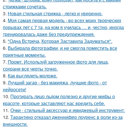
стрижками сочетать.
3.
Новая стильная стрижка - легко и уверенно.
4.
Моя самая первая модель - во всех моих творческих
порывах лет с 7 та, на ком я училась … и, честно, иногда
тренировалась даже без предупреждения.
5.
"Одна Встреча, Которая Заставила Задуматься".
6.
Выбирала фотографии, и не смогла поместить все
приятные моменты.
7.
Промт. Используй загруженное фото для лица,
сохрани все черты точно.
8.
Как выглядеть моложе.
9.
Лучший загар - без макияжа, лучшие фото - от
нейросети!
10.
Протирать лицо льдом полезно и другие мифы о
красоте, которые заставляют нас вредить себе.
11.
Очки - стильный аксессуар и имиджевый инструмент.
12.
Тарантино отказал дженнифер лоуренс в роли из-за
внешности.