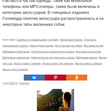
считаются частью одежды, такие как мобильные
телефоны или MP3-плееры, также были включены в
категорию аксессуаров. В глянцевых изданиях
Голливуда понятие аксессуара распространилось и на
некоторые типы маленьких собак.
Категории:
Советы по правильному подбору
,
Авторские платки
,
Платки из
итальянского шелка
,
Новогодняя скидка
,
Бесплатная доставка
,
Доставка по рф
,
Шёлковые полотенца
,
Полотенца из итальянского шелка
,
Доставка по россии
,
Шёлковые наволочки
,
Наволочки из натурального шелка
,
Шёлковая маска
,
Маска
для сна
,
Аксессуары к одежде
,
Аксессуары для одежды
,
Аксессуары в образе
,
Аксессуар в одежде
Читайте также