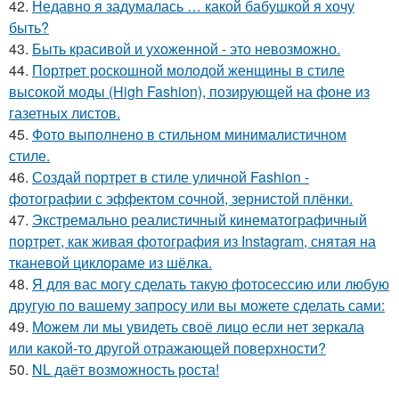
42.
Недавно я задумалась … какой бабушкой я хочу
быть?
43.
Быть красивой и ухоженной - это невозможно.
44.
Портрет роскошной молодой женщины в стиле
высокой моды (High Fashion), позирующей на фоне из
газетных листов.
45.
Фото выполнено в стильном минималистичном
стиле.
46.
Создай портрет в стиле уличной Fashion -
фотографии с эффектом сочной, зернистой плёнки.
47.
Экстремально реалистичный кинематографичный
портрет, как живая фотография из Instagram, снятая на
тканевой циклораме из шёлка.
48.
Я для вас могу сделать такую фотосессию или любую
другую по вашему запросу или вы можете сделать сами:
49.
Можем ли мы увидеть своё лицо если нет зеркала
или какой-то другой отражающей поверхности?
50.
NL даёт возможность роста!