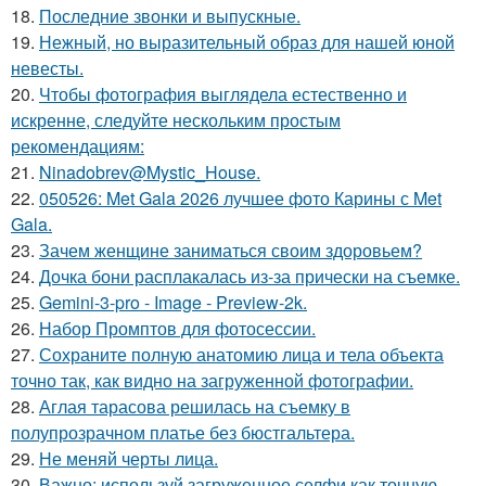
18.
Последние звонки и выпускные.
19.
Нежный, но выразительный образ для нашей юной
невесты.
20.
Чтобы фотография выглядела естественно и
искренне, следуйте нескольким простым
рекомендациям:
21.
Ninadobrev@Mystic_House.
22.
050526: Met Gala 2026 лучшее фото Карины с Met
Gala.
23.
Зачем женщине заниматься своим здоровьем?
24.
Дочка бони расплакалась из-за прически на съемке.
25.
Gemini-3-pro - Image - Preview-2k.
26.
Набор Промптов для фотосессии.
27.
Сохраните полную анатомию лица и тела объекта
точно так, как видно на загруженной фотографии.
28.
Аглая тарасова решилась на съемку в
полупрозрачном платье без бюстгальтера.
29.
Не меняй черты лица.
30.
Важно: используй загруженное селфи как точную