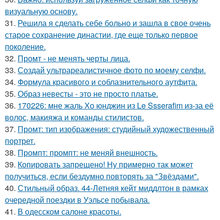
визуальную основу.
31.
Решила я сделать себе больно и зашла в свое очень
старое сохранение династии, где еще только первое
поколение.
32.
Промт - не менять черты лица.
33.
Создай ультрареалистичное фото по моему селфи.
34.
Формула красивого и соблазнительного аутфита.
35.
Образ невесты - это не просто платье.
36.
170226: мне жаль Хо юнджин из Le Ssserafim из-за её
волос, макияжа и команды стилистов.
37.
Промт: тип изображения: студийный художественный
портрет.
38.
Промпт: промпт: не меняй внешность.
39.
Копировать запрещено! Ну примерно так может
получиться, если бездумно повторять за "Звёздами".
40.
Стильный образ. 44-Летняя кейт миддлтон в рамках
очередной поездки в Уэльсе побывала.
41.
В одесском салоне красоты.