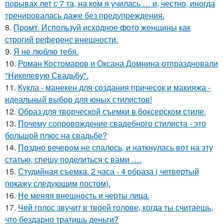
порывах лет с 7 та, на ком я училась … и, честно, иногда
тренировалась даже без предупреждения.
8.
Промт. Используй исходное фото женщины как
строгий референс внешности.
9.
Я не люблю тебя.
10.
Роман Костомаров и Оксана Домнина отпраздновали
"Никелевую Свадьбу".
11.
Кукла - манекен для создания причесок и макияжа -
идеальный выбор для юных стилистов!
12.
Образ для творческой съемки в боксерском стиле.
13.
Почему сопровождение свадебного стилиста - это
большой плюс на свадьбе?
14.
Поздно вечером не спалось, и наткнулась вот на эту
статью, спешу поделиться с вами ….
15.
Студийная съемка. 2 часа - 4 образа ( четвертый
покажу следующим постом).
16.
Не меняя внешность и черты лица.
17.
Чей голос звучит в твоей голове, когда ты считаешь,
что бездарно тратишь деньги?