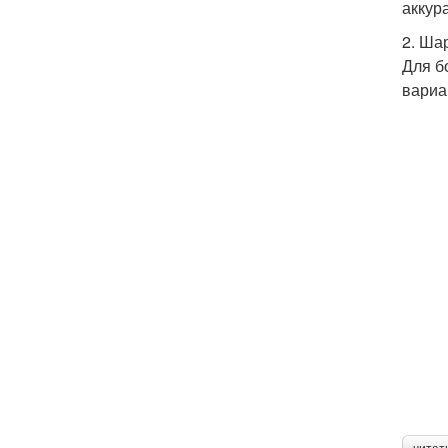
аккур
2. Ша
Для б
вариа