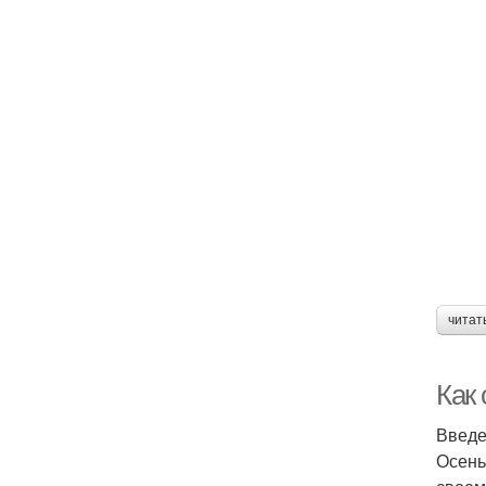
читат
Как
Введ
Осень