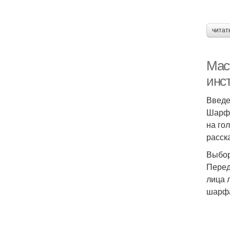
читат
Мас
инс
Введ
Шарф 
на го
расск
Выбо
Перед
лица 
шарфа