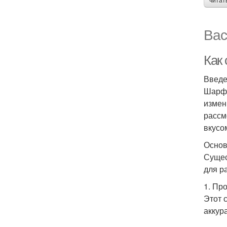
читат
Вас
Как 
Введ
Шарф 
измен
рассм
вкусо
Основ
Сущес
для р
1. Пр
Этот 
аккур