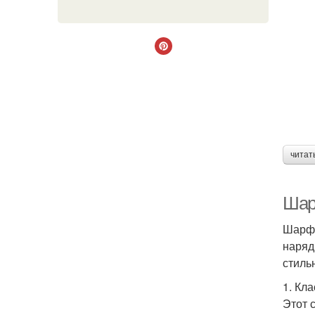
читат
Шар
Шарф 
наряд
стиль
1. Кл
Этот 