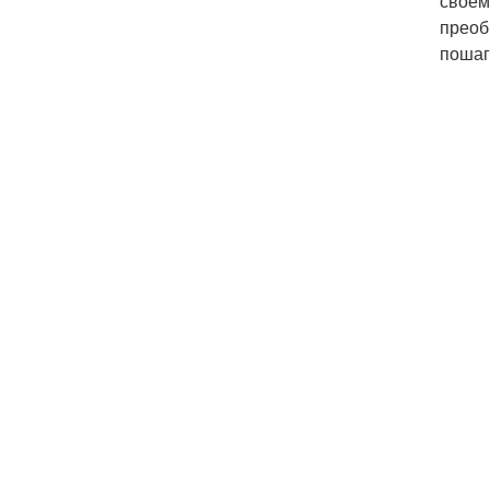
своем
преоб
пошаг