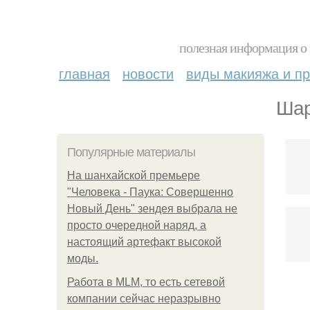
полезная информация о 
главная
новости
виды макияжа и пр
Шар
Популярные материалы
На шанхайской премьере
"Человека - Паука: Совершенно
Новый День" зендея выбрала не
просто очередной наряд, а
настоящий артефакт высокой
моды.
Работа в MLM, то есть сетевой
компании сейчас неразрывно