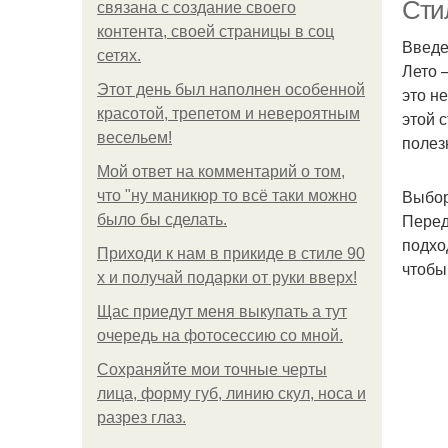
Сти
связана с создание своего
контента, своей страницы в соц
Введ
сетях.
Лето 
Этот день был наполнен особенной
это н
красотой, трепетом и невероятным
этой 
весельем!
полез
Мой ответ на комментарий о том,
Выбор
что "ну маникюр то всё таки можно
Перед
было бы сделать.
подхо
Приходи к нам в прикиде в стиле 90
чтобы
х и получай подарки от руки вверх!
Щас приедут меня выкупать а тут
очередь на фотосессию со мной.
Сохраняйте мои точные черты
лица, форму губ, линию скул, носа и
разрез глаз.