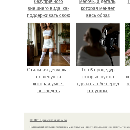
безупречного
мелочь, а деталь,
Н
внешнего вида: как
которая меняет
поддерживать свою
весь образ
красоту
человека.
Стильная девушка -
Топ 5 процедур
это девушка,
которые нужно
к
которая умеет
сделать тебе перед
ч
выглядеть
отпуском.
привлекательно и
элегантно в любои
ситуации.
© 2026 Прическа и макияж
Полезная информация о прическах и макияже лица, новости, отзывы, новинки, секреты, техник