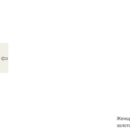
⇦
Женщи
золот