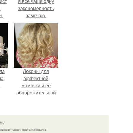
ист
я всё чаще одну
м
закономерность
и.
замечаю.
ла
Локоны для
ла
эффектной
.
мамочки и её
обворожительной
дочурки.
язь
решено при указании обратной гиперссылки.