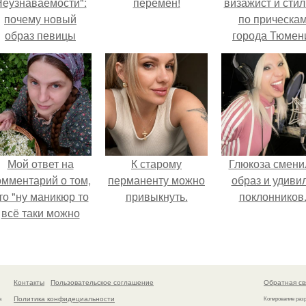
еузнаваемости":
перемен!
визажист и стил
почему новый
по прическа
образ певицы
города Тюмен
вызвал споры о
гранях
возможного?
Мой ответ на
К старому
Глюкоза смени
омментарий о том,
перманенту можно
образ и удиви
то "ну маникюр то
привыкнуть.
поклонников
всё таки можно
было бы сделать.
Контакты
Пользовательское соглашение
Обратная св
Политика конфидециальности
а
Копирование раз