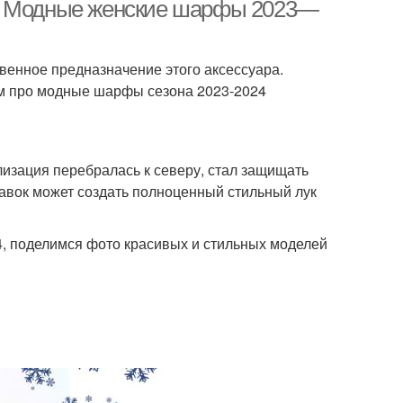
шарфа
а. Модные женские шарфы 2023—
венное предназначение этого аксессуара.
рф с пуховиком
Свитер вместо шарфа
ем про модные шарфы сезона 2023-2024
атериалы для
Гайды по шарфам
изация перебралась к северу, стал защищать
жских шарфов
бавок может создать полноценный стильный лук
, поделимся фото красивых и стильных моделей