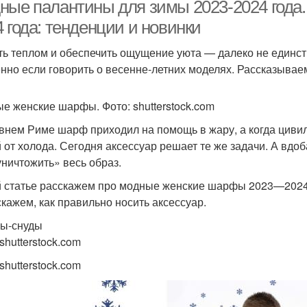
шарфов
ные палантины для зимы 2023-2024 год
 года: тенденции и новинки
ть теплом и обеспечить ощущение уюта — далеко не единст
Резинка для детского
Узор для шарфа
Ша
нно если говорить о весенне-летних моделях. Рассказыва
шарфа
е женские шарфы. Фото: shutterstock.com
М
Шарф с дубленкой
Шарф с пальто
внем Риме шарф приходил на помощь в жару, а когда цивил
му
 от холода. Сегодня аксессуар решает те же задачи. А вдо
уничтожить» весь образ.
й статье расскажем про модные женские шарфы 2023—2024
скажем, как правильно носить аксессуар.
ы-снуды
shutterstock.com
shutterstock.com