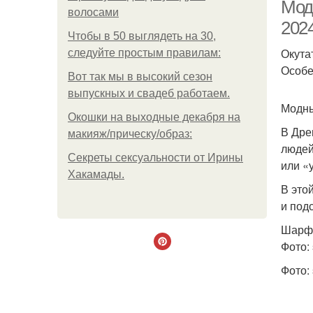
Мод
волосами
2024
Чтобы в 50 выглядеть на 30,
Окута
следуйте простым правилам:
Особе
Вот так мы в высокий сезон
выпускных и свадеб работаем.
Модны
Окошки на выходные декабря на
В Дре
макияж/прическу/образ:
людей
Секреты сексуальности от Ирины
или «
Хакамады.
В это
и под
Шарф
Фото: 
Фото: 