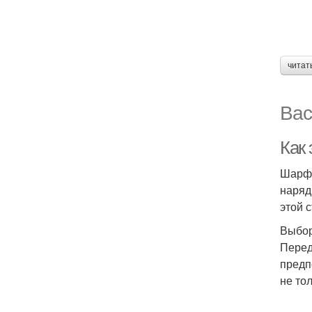
читат
Вас
Как 
Шарф 
наряд
этой 
Выбо
Перед
предп
не то