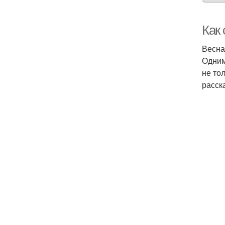
Как 
Весна
Одним
не то
расск