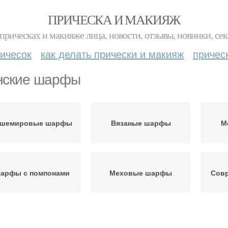
ПРИЧЕСКА И МАКИЯЖ
прическах и макияже лица, новости, отзывы, новинки, сек
ичесок
как делать прически и макияж
причес
ские шарфы
ашемировые шарфы
Вязаные шарфы
М
арфы с помпонами
Меховые шарфы
Сов
Узоры для теплых
Разные шарфы