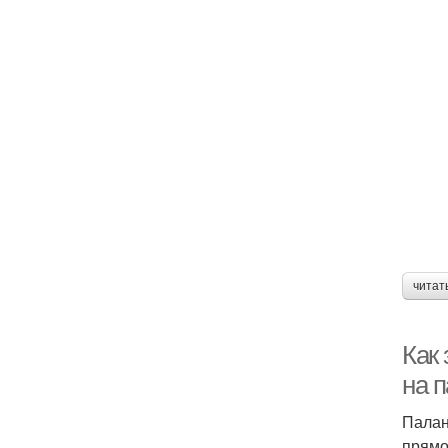
читат
Как 
на 
Палан
прямо