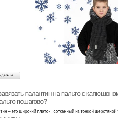
ь дальше →
завязать палантин на пальто с капюшоном
пальто пошагово?
тин – это широкий платок , сотканный из тонкой шерстяной
угольника.