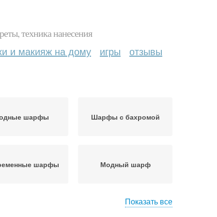
реты, техника нанесения
ки и макияж на дому
игры
отзывы
одные шарфы
Шарфы с бахромой
ременные шарфы
Модный шарф
Показать все
Узор для теплого
Теплый шарф