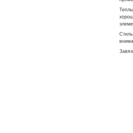
Теплы
хорош
элеме
Стиль
внима
Завяз