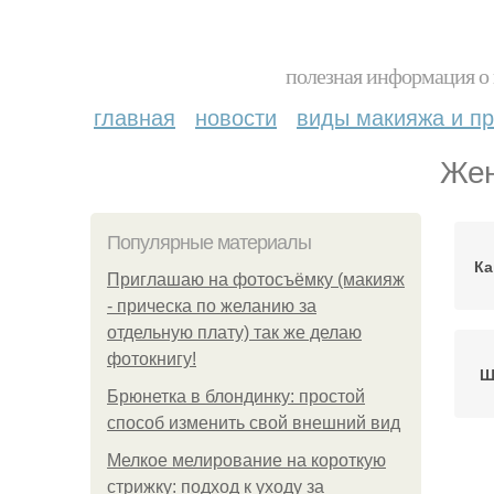
полезная информация о 
главная
новости
виды макияжа и пр
Жен
Популярные материалы
К
Приглашаю на фотосъёмку (макияж
- прическа по желанию за
отдельную плату) так же делаю
фотокнигу!
Ш
Брюнетка в блондинку: простой
способ изменить свой внешний вид
Мелкое мелирование на короткую
стрижку: подход к уходу за