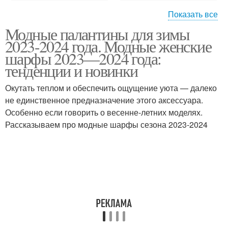
Показать все
Модные палантины для зимы
Шарфы с бахромой
Шарфы с помпонами
2023-2024 года. Модные женские
шарфы 2023—2024 года:
тенденции и новинки
Окутать теплом и обеспечить ощущение уюта — далеко
Меховые шарфы
Современные шарфы
не единственное предназначение этого аксессуара.
Особенно если говорить о весенне-летних моделях.
Рассказываем про модные шарфы сезона 2023-2024
Модный шарф
Модные узоры
Узоры для вязания
Разные шарфы