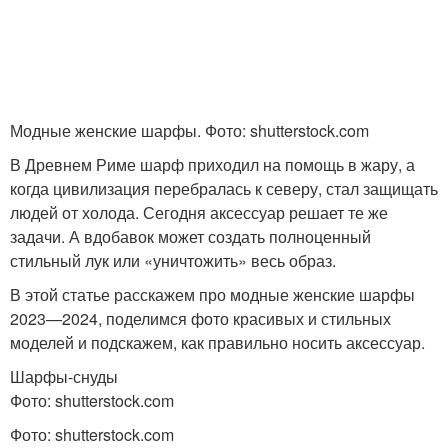
Узоры для теплых
Теплый шарф
шарфов
Модные женские шарфы. Фото: shutterstock.com
Узор для теплого
Узор с косами
В Древнем Риме шарф приходил на помощь в жару, а
шарфа
когда цивилизация перебралась к северу, стал защищать
людей от холода. Сегодня аксессуар решает те же
задачи. А вдобавок может создать полноценный
Резинка для детского
стильный лук или «уничтожить» весь образ.
шарфа
В этой статье расскажем про модные женские шарфы
2023—2024, поделимся фото красивых и стильных
моделей и подскажем, как правильно носить аксессуар.
Шарфы-снуды
Фото: shutterstock.com
Фото: shutterstock.com