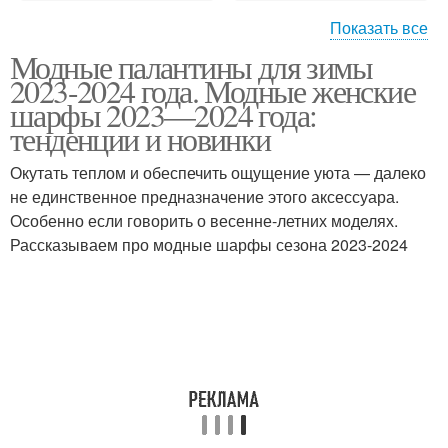
Показать все
Модные палантины для зимы
Шарфы с бахромой
Шарфы с помпонами
2023-2024 года. Модные женские
шарфы 2023—2024 года:
тенденции и новинки
Окутать теплом и обеспечить ощущение уюта — далеко
Меховые шарфы
Модный шарф
не единственное предназначение этого аксессуара.
Особенно если говорить о весенне-летних моделях.
Рассказываем про модные шарфы сезона 2023-2024
Узоры для теплых
Разные шарфы
шарфов
Узор для теплого
Теплый шарф
шарфа