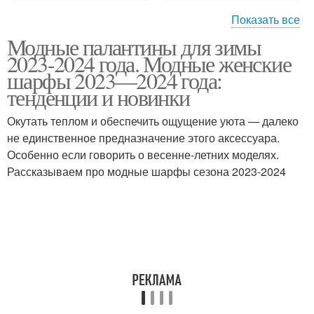
Показать все
Модные палантины для зимы
Теплый аксессуар
Шарфы с бахромой
2023-2024 года. Модные женские
шарфы 2023—2024 года:
тенденции и новинки
Окутать теплом и обеспечить ощущение уюта — далеко
Шарфы с помпонами
Меховые шарфы
не единственное предназначение этого аксессуара.
Особенно если говорить о весенне-летних моделях.
Рассказываем про модные шарфы сезона 2023-2024
Современные шарфы
Модный шарф
Модные узоры
Узоры для вязания