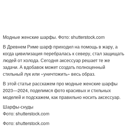
Разные шарфы
Теплый шарф
Модные женские шарфы. Фото: shutterstock.com
Узор для теплого
Узор для шарфа
В Древнем Риме шарф приходил на помощь в жару, а
шарфа
когда цивилизация перебралась к северу, стал защищать
людей от холода. Сегодня аксессуар решает те же
задачи. А вдобавок может создать полноценный
Резинка для детского
стильный лук или «уничтожить» весь образ.
Узор с косами
шарфа
В этой статье расскажем про модные женские шарфы
2023—2024, поделимся фото красивых и стильных
моделей и подскажем, как правильно носить аксессуар.
Шарфы-снуды
Фото: shutterstock.com
Фото: shutterstock.com