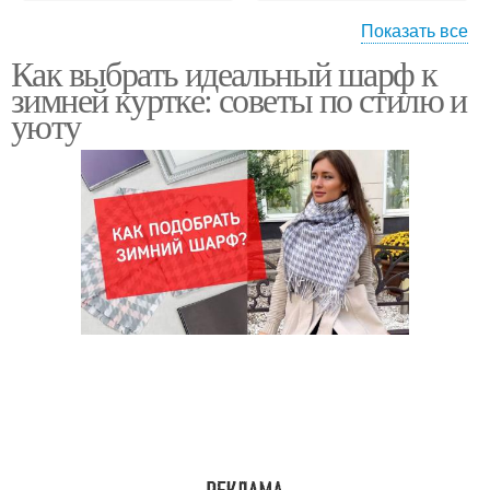
Показать все
Как выбрать идеальный шарф к
Шарф для зимней
Зимний куртка
зимней куртке: советы по стилю и
куртки
уюту
Кашемировые шарфы
Вязаные шарфы
Шарф с зимней курткой