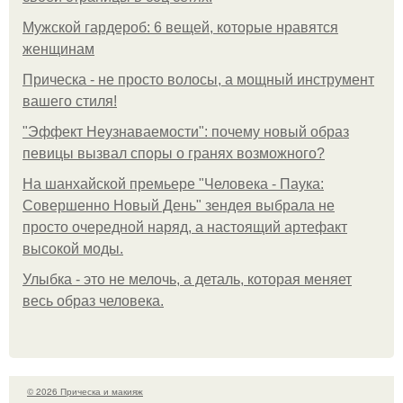
Мужской гардероб: 6 вещей, которые нравятся
женщинам
Прическа - не просто волосы, а мощный инструмент
вашего стиля!
"Эффект Неузнаваемости": почему новый образ
певицы вызвал споры о гранях возможного?
На шанхайской премьере "Человека - Паука:
Совершенно Новый День" зендея выбрала не
просто очередной наряд, а настоящий артефакт
высокой моды.
Улыбка - это не мелочь, а деталь, которая меняет
весь образ человека.
© 2026 Прическа и макияж