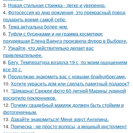
3.
Новая стильная стрижка - легко и уверенно.
4.
Фотосессия ко дню рождения, это прекрасный повод
подарить время самой себе.
5.
Тема актуальна более чем.
6.
Туфли с бусинками и ни грамма косметики:
похудевшая Елена Ваенга произвела фурор в Выборге.
7.
Узнайте, что действительно делает вас
привлекательнее.
8.
Бегу. Температура воздуха 19 с, по моим ощущениям
все 30 с.
9.
Продолжаю знакомить вас с новыми блайндбоксами.
10.
Хотите украсить дом или сделать памятный подарок?
11.
"Шикарна! Свежее фото 60-летней Марины зудиной
восхитило поклонников.
12.
Почему свадебный макияж должен быть стойким и
фотогеничным.
13.
Давайте знакомиться! Меня зовут Ангелина.
14.
Прическа - не просто волосы, а мощный инструмент