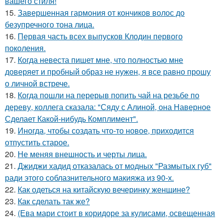
вашего стиля!
15.
Завершенная гармония от кончиков волос до
безупречного тона лица.
16.
Первая часть всех выпусков Клодин первого
поколения.
17.
Когда невеста пишет мне, что полностью мне
доверяет и пробный образ не нужен, я все равно прошу
о личной встрече.
18.
Когда пошли на перерыв попить чай на резьбе по
дереву, коллега сказала: "Сяду с Алиной, она Наверное
Сделает Какой-нибудь Комплимент".
19.
Иногда, чтобы создать что-то новое, приходится
отпустить старое.
20.
Не меняя внешность и черты лица.
21.
Джиджи хадид отказалась от модных "Размытых губ"
ради этого соблазнительного макияжа из 90-х.
22.
Как одеться на китайскую вечеринку женщине?
23.
Как сделать так же?
24.
(Ева мари стоит в коридоре за кулисами, освещенная