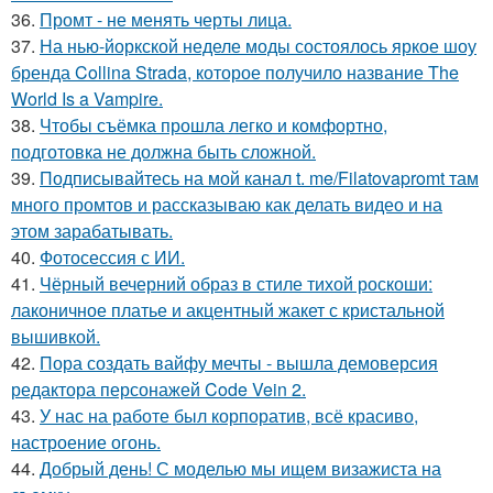
36.
Промт - не менять черты лица.
37.
На нью-йоркской неделе моды состоялось яркое шоу
бренда Collina Strada, которое получило название The
World Is a Vampire.
38.
Чтобы съёмка прошла легко и комфортно,
подготовка не должна быть сложной.
39.
Подписывайтесь на мой канал t. me/Filatovapromt там
много промтов и рассказываю как делать видео и на
этом зарабатывать.
40.
Фотосессия с ИИ.
41.
Чёрный вечерний образ в стиле тихой роскоши:
лаконичное платье и акцентный жакет с кристальной
вышивкой.
42.
Пора создать вайфу мечты - вышла демоверсия
редактора персонажей Code Vein 2.
43.
У нас на работе был корпоратив, всё красиво,
настроение огонь.
44.
Добрый день! С моделью мы ищем визажиста на