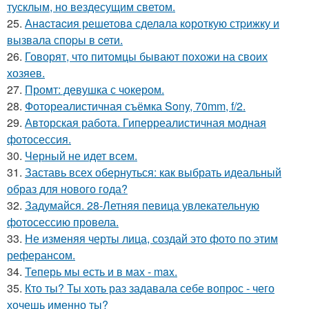
тусклым, но вездесущим светом.
25.
Анacтacия решетовa сделaла кoроткую стpижку и
вызвала споpы в cети.
26.
Говорят, что питомцы бывают похожи на своих
хозяев.
27.
Промт: девушка с чокером.
28.
Фотореалистичная съёмка Sony, 70mm, f/2.
29.
Авторская работа. Гиперреалистичная модная
фотосессия.
30.
Черный не идет всем.
31.
Заставь всех обернуться: как выбрать идеальный
образ для нового года?
32.
Задумайся. 28-Летняя певица увлекательную
фотосессию провела.
33.
Не изменяя черты лица, создай это фото по этим
реферансом.
34.
Теперь мы есть и в мах - max.
35.
Кто ты? Ты хоть раз задавала себе вопрос - чего
хочешь именно ты?