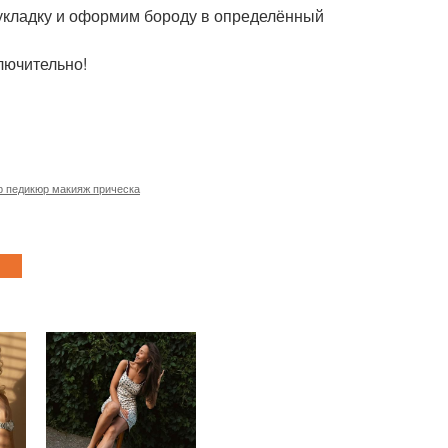
, укладку и оформим бороду в определённый
лючительно!
 педикюр макияж прическа