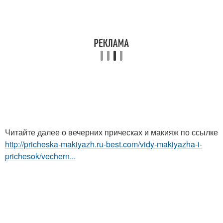
Читайте далее о вечерних прическах и макияж по ссылке
http://pricheska-makiyazh.ru-best.com/vidy-makiyazha-i-
prichesok/vechern...