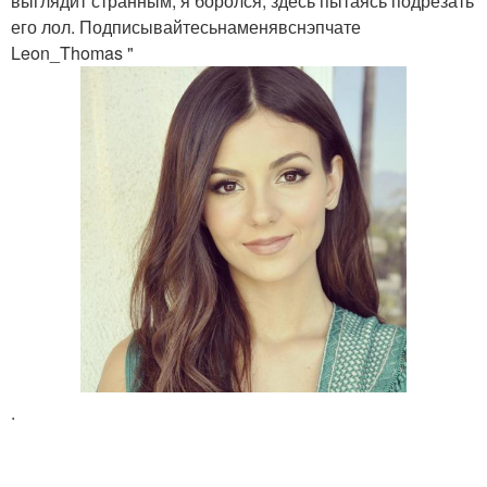
выглядит странным, я боролся, здесь пытаясь подрезать
его лол. Подписывайтесьнаменявснэпчате
Leon_Thomas "
.