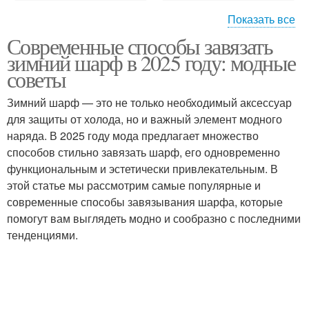
Показать все
Современные способы завязать
Шарф для разных
Меховые шарфы
зимний шарф в 2025 году: модные
стилей
советы
Зимний шарф — это не только необходимый аксессуар
для защиты от холода, но и важный элемент модного
Шарф с петлей
Уход за шарфом
наряда. В 2025 году мода предлагает множество
способов стильно завязать шарф, его одновременно
функциональным и эстетически привлекательным. В
этой статье мы рассмотрим самые популярные и
Шарф в зависимости
Длинные шарфы
современные способы завязывания шарфа, которые
помогут вам выглядеть модно и сообразно с последними
тенденциями.
Кашемировые шарфы