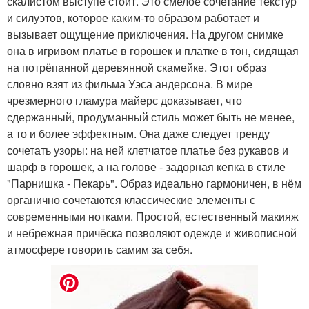
скалистом выступе стоит. Это смелое сочетание текстур
и силуэтов, которое каким-то образом работает и
вызывает ощущение приключения. На другом снимке
она в игривом платье в горошек и платке в тон, сидящая
на потрёпанной деревянной скамейке. Этот образ
словно взят из фильма Уэса андерсона. В мире
чрезмерного гламура майерс доказывает, что
сдержанный, продуманный стиль может быть не менее,
а то и более эффектным. Она даже следует тренду
сочетать узоры: на ней клетчатое платье без рукавов и
шарф в горошек, а на голове - задорная кепка в стиле
"Парнишка - Пекарь". Образ идеально гармоничен, в нём
органично сочетаются классические элементы с
современными нотками. Простой, естественный макияж
и небрежная причёска позволяют одежде и живописной
атмосфере говорить самим за себя.