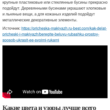
крупные пластиковые или стеклянные бусины прекрасно
подойдут. Деревянными бусинами украшают хлопковые
и льняные вещи, а для кожаных изделий подойдут
металлические декоративные элементы.
Источник:
https://pricheska-makiyazh.ru-best.com/kak-delat-
pricheski-i-makiyazh/beregite-beluyu-rubashku-prostoy-
sposob-ukrasit-ee-svoimi-rukami
Какие цвета и узоры лучше всего