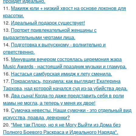
пройдет идеально.
11.
Макияж юли + низкий хвост на основе локонов для
красотки.
12.
Идеальный подарок существует!
13.
Портрет привлекательной женщины с
выразительными чертами лица.
14.
Подготовка к выпускному - волнительно и
ответственно.
15.
Минувшим вечером состоялась церемония жара
Music Awards - настоящий праздник музыки и гламура.
16.
Настасья самбурская имидж к лету сменила.
17.
Покрасилась, похудела: как выглядит Екатерина
Тархова, над которой начался суд из-за убийства деда.
18.
Два сына! Когда-то даже представить себя в роли
мамы не могла, а теперь у меня их двое!
19.
Сумочка невесты. Наши сумочки - это отдельный вид
искусства, правда, девчонки?
20.
"Мне так Плохо, но я не Могу Выйти из Дома без
Полного Боевого Раскраса и Идеального Наряда".