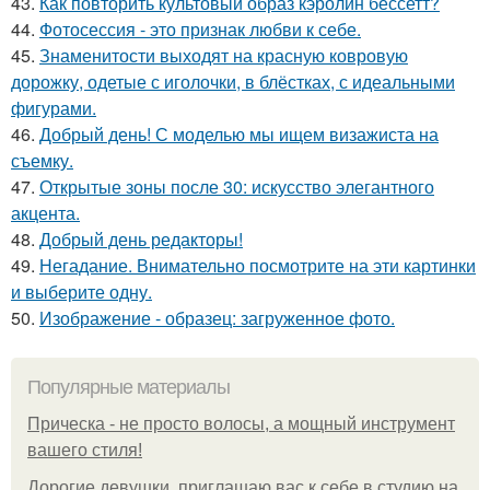
43.
Как повторить культовый образ кэролин бессетт?
44.
Фотосессия - это признак любви к себе.
45.
Знаменитости выходят на красную ковровую
дорожку, одетые с иголочки, в блёстках, с идеальными
фигурами.
46.
Добрый день! С моделью мы ищем визажиста на
съемку.
47.
Открытые зоны после 30: искусство элегантного
акцента.
48.
Добрый день редакторы!
49.
Негадание. Внимательно посмотрите на эти картинки
и выберите одну.
50.
Изображение - образец: загруженное фото.
Популярные материалы
Прическа - не просто волосы, а мощный инструмент
вашего стиля!
Дорогие девушки, приглашаю вас к себе в студию на