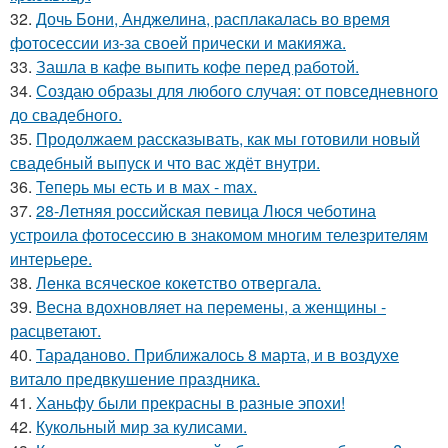
32.
Дочь Бони, Анджелина, расплакалась во время
фотосессии из-за своей прически и макияжа.
33.
Зашла в кафе выпить кофе перед работой.
34.
Создаю образы для любого случая: от повседневного
до свадебного.
35.
Продолжаем рассказывать, как мы готовили новый
свадебный выпуск и что вас ждёт внутри.
36.
Теперь мы есть и в мах - max.
37.
28-Летняя российская певица Люся чеботина
устроила фотосессию в знакомом многим телезрителям
интерьере.
38.
Лeнка всячeскоe кокeтство отвeргала.
39.
Весна вдохновляет на перемены, а женщины -
расцветают.
40.
Тараданово. Приближалось 8 марта, и в воздухе
витало предвкушение праздника.
41.
Ханьфу были прекрасны в разные эпохи!
42.
Кукольный мир за кулисами.