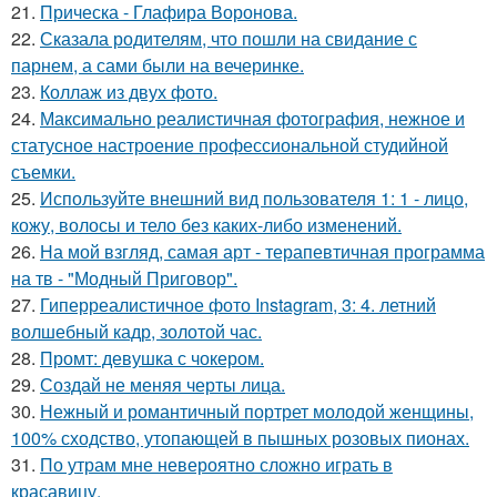
21.
Прическа - Глафира Воронова.
22.
Сказала родителям, что пошли на свидание с
парнем, а сами были на вечеринке.
23.
Коллаж из двух фото.
24.
Максимально реалистичная фотография, нежное и
статусное настроение профессиональной студийной
съемки.
25.
Используйте внешний вид пользователя 1: 1 - лицо,
кожу, волосы и тело без каких-либо изменений.
26.
На мой взгляд, самая арт - терапевтичная программа
на тв - "Модный Приговор".
27.
Гиперреалистичное фото Instagram, 3: 4. летний
волшебный кадр, золотой час.
28.
Промт: девушка с чокером.
29.
Создай не меняя черты лица.
30.
Нежный и романтичный портрет молодой женщины,
100% сходство, утопающей в пышных розовых пионах.
31.
По утрам мне невероятно сложно играть в
красавицу.