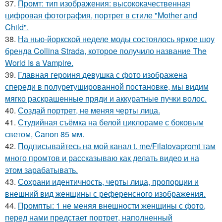
37.
Промт: тип изображения: высококачественная
цифровая фотография, портрет в стиле "Mother and
Child".
38.
На нью-йоркской неделе моды состоялось яркое шоу
бренда Collina Strada, которое получило название The
World Is a Vampire.
39.
Главная героиня девушка с фото изображена
спереди в полуретушированной постановке, мы видим
мягко раскрашенные пряди и аккуратные пучки волос.
40.
Создай портрет, не меняя черты лица.
41.
Студийная съёмка на белой циклораме с боковым
светом, Canon 85 мм.
42.
Подписывайтесь на мой канал t. me/Filatovapromt там
много промтов и рассказываю как делать видео и на
этом зарабатывать.
43.
Сохрани идентичность, черты лица, пропорции и
внешний вид женщины с референсного изображения.
44.
Промпты: 1 не меняя внешности женщины с фото,
перед нами предстает портрет, наполненный