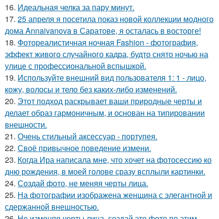
16.
Идеальная челка за пару минут.
17.
25 апреля я посетила показ новой коллекции модного
дома Annaivanova в Саратове, я осталась в восторге!
18.
Фотореалистичная ночная Fashion - фотография,
эффект живого случайного кадра, будто снято ночью на
улице с профессиональной вспышкой.
19.
Используйте внешний вид пользователя 1: 1 - лицо,
кожу, волосы и тело без каких-либо изменений.
20.
Этот подход раскрывает ваши природные черты и
делает образ гармоничным, и основан на типировании
внешности.
21.
Очень стильный аксессуар - портупея.
22.
Своё привычное поведение измени.
23.
Когда Ира написала мне, что хочет на фотосессию ко
дню рождения, в моей голове сразу всплыли картинки.
24.
Создай фото, не меняя черты лица.
25.
На фотографии изображена женщина с элегантной и
сдержанной внешностью.
26.
Не изменяя черты лица, создай это фото по этим