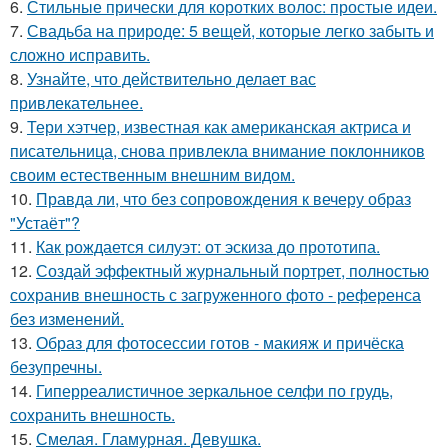
6.
Стильные прически для коротких волос: простые идеи.
7.
Свадьба на природе: 5 вещей, которые легко забыть и
сложно исправить.
8.
Узнайте, что действительно делает вас
привлекательнее.
9.
Тери хэтчер, известная как американская актриса и
писательница, снова привлекла внимание поклонников
своим естественным внешним видом.
10.
Правда ли, что без сопровождения к вечеру образ
"Устаёт"?
11.
Как рождается силуэт: от эскиза до прототипа.
12.
Создай эффектный журнальный портрет, полностью
сохранив внешность с загруженного фото - референса
без изменений.
13.
Образ для фотосессии готов - макияж и причёска
безупречны.
14.
Гиперреалистичное зеркальное селфи по грудь,
сохранить внешность.
15.
Смелая. Гламурная. Девушка.