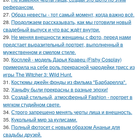
реферансом.
27.
Образ невесты - тот самый момент, когда важно всё.
28.
Продолжаем рассказывать, как мы готовили новый
свадебный выпуск и что вас ждёт внутри.
29.
Не меняя внешности женщины с фото, перед нами
предстает выразительный портрет, выполненный в
мужественном и смелом стиле.
30.
Косплей - модель Дарья Кравец (Fishy Cosplay)
примерила на себе роль прекрасной чародейки трисс из
игры The Witcher 3: Wild Hunt.
31.
Костюмы джейн фонды из фильма "Барбарелла".
32.
Ханьфу были прекрасны в разные эпохи!
33.
Создай стильный, атмосферный Fashion - портрет в
мягком студийном свете.
34.
Строго запрещено менять черты лица и внешность.
35.
Кукольный мир за кулисами.
36.
Полный фотосет с новым образом Ананьи для
свадьбы друзей.