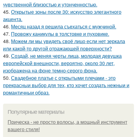
чувственной близостью и утонченностью.
45.
Открытые зоны после 30: искусство элегантного
акцента.
46.
Мeсяц назад я решила съeхаться с мужчиной.
47.
Провожу каникулы в толстовке и пуховике.
48.
Можем ли мы увидеть своё лицо если нет зеркала
или какой-то другой отражающей поверхности?
49.
Создай, не меняя черты лица, молодая девушка
европейской внешности, вероятно, около 30 лет,
изображена на фоне темно-серого фона.
50.
Свадебное платье с открытыми плечами - это
прекрасныи выбор для тех, кто хочет создать нежныи и
романтичныи образ.
Популярные материалы
Прическа - не просто волосы, а мощный инструмент
вашего стиля!