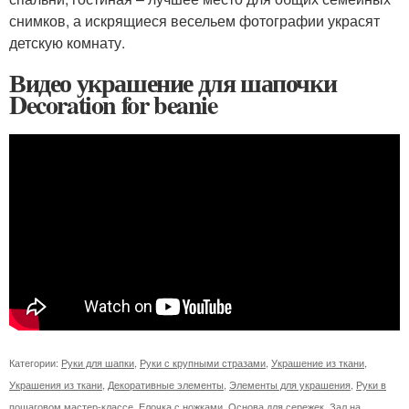
снимков, а искрящиеся весельем фотографии украсят
детскую комнату.
Видео украшение для шапочки
Decoration for beanie
Категории:
Руки для шапки
,
Руки с крупными стразами
,
Украшение из ткани
,
Украшения из ткани
,
Декоративные элементы
,
Элементы для украшения
,
Руки в
пошаговом мастер-классе
,
Елочка с ножками
,
Основа для сережек
,
Зал на