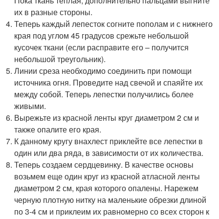
Пока ткань теплая, дополнительно пальцами выгните
их в разные стороны.
Теперь каждый лепесток согните пополам и с нижнего
края под углом 45 градусов срежьте небольшой
кусочек ткани (если расправите его – получится
небольшой треугольник).
Линии среза необходимо соединить при помощи
источника огня. Проведите над свечой и спаяйте их
между собой. Теперь лепестки получились более
живыми.
Вырежьте из красной ленты круг диаметром 2 см и
также опалите его края.
К данному кругу внахлест приклейте все лепестки в
один или два ряда, в зависимости от их количества.
Теперь создаем сердцевинку. В качестве основы
возьмем еще один круг из красной атласной ленты
диаметром 2 см, края которого опалены. Нарежем
черную плотную нитку на маленькие обрезки длиной
по 3-4 см и приклеим их равномерно со всех сторон к