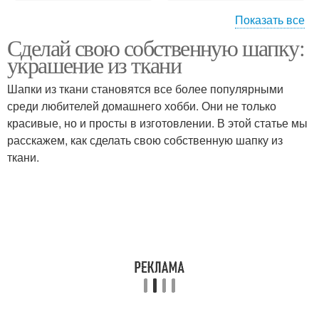
Показать все
Сделай свою собственную шапку:
Шапки из ткани
Идеи по украшению
украшение из ткани
Шапки из ткани становятся все более популярными
среди любителей домашнего хобби. Они не только
Элементы для
красивые, но и просты в изготовлении. В этой статье мы
Украшения из ткани
украшения
расскажем, как сделать свою собственную шапку из
ткани.
Украшение для шапочки