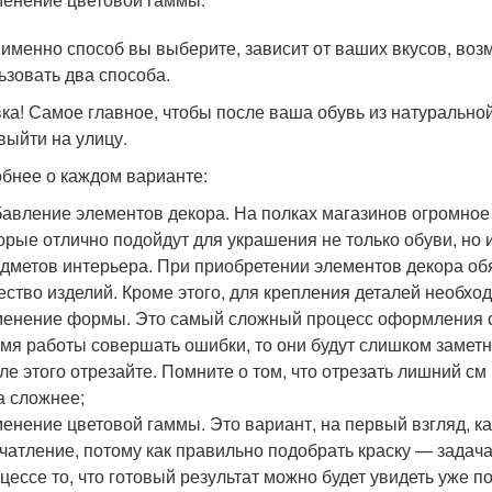
 именно способ вы выберите, зависит от ваших вкусов, во
ьзовать два способа.
ка! Самое главное, чтобы после ваша обувь из натурально
выйти на улицу.
бнее о каждом варианте:
авление элементов декора. На полках магазинов огромное
орые отлично подойдут для украшения не только обуви, но и
дметов интерьера. При приобретении элементов декора о
ество изделий. Кроме этого, для крепления деталей необхо
енение формы. Это самый сложный процесс оформления ст
мя работы совершать ошибки, то они будут слишком заметн
ле этого отрезайте. Помните о том, что отрезать лишний см 
а сложнее;
енение цветовой гаммы. Это вариант, на первый взгляд, к
чатление, потому как правильно подобрать краску — задача
цессе то, что готовый результат можно будет увидеть уже по