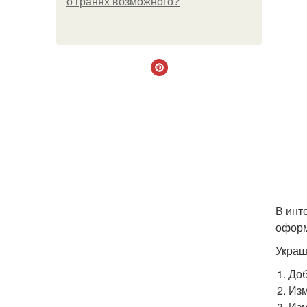
о гранях возможного?
В инт
оформ
Украш
Доб
Из
Изм