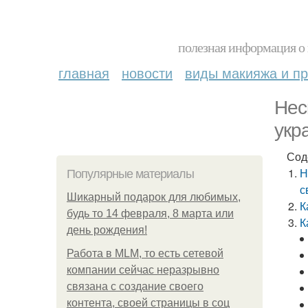
полезная информация о 
главная
новости
виды макияжа и пр
Нес
укр
Сод
Н
Популярные материалы
с
Шикарный подарок для любимых,
К
будь то 14 февраля, 8 марта или
К
день рождения!
Работа в MLM, то есть сетевой
компании сейчас неразрывно
связана с создание своего
контента, своей страницы в соц