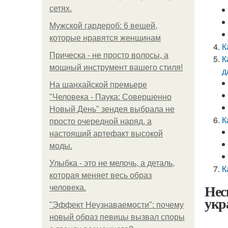
сетях.
Мужской гардероб: 6 вещей,
которые нравятся женщинам
К
Прическа - не просто волосы, а
К
мощный инструмент вашего стиля!
д
На шанхайской премьере
"Человека - Паука: Совершенно
Новый День" зендея выбрала не
К
просто очередной наряд, а
настоящий артефакт высокой
моды.
Улыбка - это не мелочь, а деталь,
К
которая меняет весь образ
Нес
человека.
укр
"Эффект Неузнаваемости": почему
новый образ певицы вызвал споры