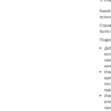
Какой
испол
Справ
было 
Подро
Доб
кот
пре
кач
Изм
вре
пос
куд
Изм
впе
про