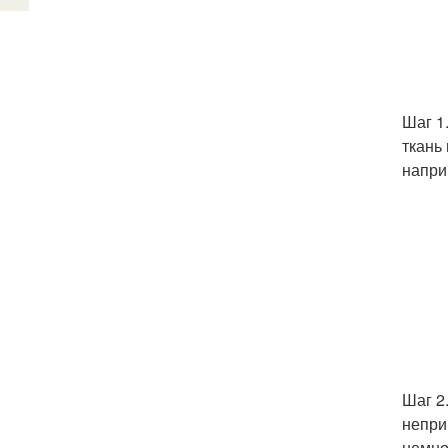
Шаг 1
ткань
напри
Шаг 2
непри
немно