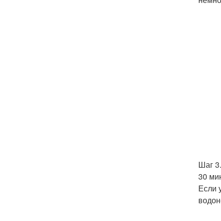
Шаг 3
30 ми
Если 
водон